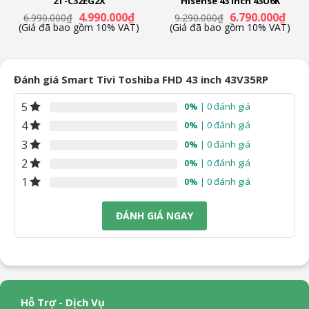
2T-C32EG2X
Hisense 43 inch 43U6K
Giá
Giá
Giá
Giá
4.990.000
₫
6.790.000
₫
6.990.000
₫
9.290.000
₫
n
gốc
hiện
gốc
hiện
(Giá đã bao gồm 10% VAT)
(Giá đã bao gồm 10% VAT)
là:
tại
là:
tại
6.990.000₫.
là:
9.290.000₫.
là:
19.000₫.
4.990.000₫.
6.790
Đánh giá Smart Tivi Toshiba FHD 43 inch 43V35RP
5
0%
| 0 đánh giá
4
0%
| 0 đánh giá
3
0%
| 0 đánh giá
2
0%
| 0 đánh giá
1
0%
| 0 đánh giá
ĐÁNH GIÁ NGAY
Hỗ Trợ - Dịch Vụ