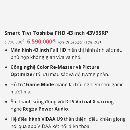
Smart Tivi Toshiba FHD 43 inch 43V35RP
Giá
6.590.000
Giá
₫
₫
6.790.000
(Giá đã bao gồm 10% VAT)
gốc
hiện
là:
tại
Màn hình 43 inch Full HD
hiển thị hình ảnh sắc nét,
6.790.000₫.
là:
phù hợp không gian vừa và nhỏ.
6.590.000₫.
Công nghệ Color Re-Master và Picture
Optimizer
tối ưu màu sắc và độ tương phản.
Hỗ trợ
Game Mode
mang lại trải nghiệm chơi game
mượt mà.
Âm thanh sống động với
DTS Virtual:X
và công
nghệ
Regza Power Audio
.
Hệ điều hành VIDAA U9
thân thiện, điều khiển giọng
nói qua app VIDAA kết nối điện thoại.