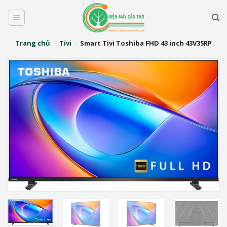
Bỏ
qua
nội
dung
Trang chủ
-
Tivi
-
Smart Tivi Toshiba FHD 43 inch 43V35RP