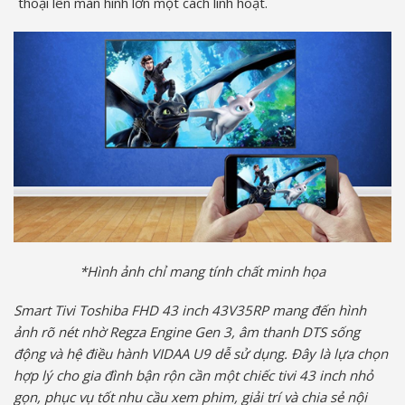
thoại lên màn hình lớn một cách linh hoạt.
*Hình ảnh chỉ mang tính chất minh họa
Smart Tivi Toshiba FHD 43 inch 43V35RP mang đến hình
ảnh rõ nét nhờ Regza Engine Gen 3, âm thanh DTS sống
động và hệ điều hành VIDAA U9 dễ sử dụng. Đây là lựa chọn
hợp lý cho gia đình bận rộn cần một chiếc tivi 43 inch nhỏ
gọn, phục vụ tốt nhu cầu xem phim, giải trí và chia sẻ nội