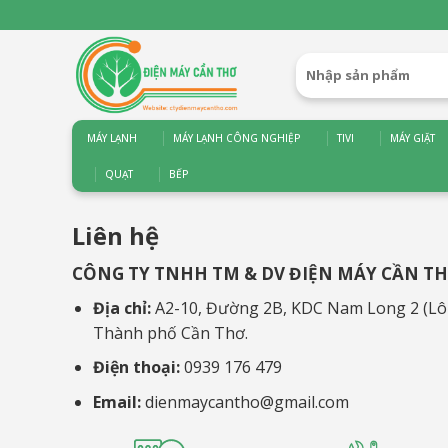
Bỏ
qua
nội
Tìm
dung
kiếm:
MÁY LẠNH
MÁY LẠNH CÔNG NGHIỆP
TIVI
MÁY GIẶT
QUẠT
BẾP
Liên hệ
CÔNG TY TNHH TM & DV ĐIỆN MÁY CẦN T
Địa chỉ:
A2-10, Đường 2B, KDC Nam Long 2 (Lô 
Thành phố Cần Thơ.
Điện thoại:
0939 176 479
Email:
dienmaycantho@gmail.com