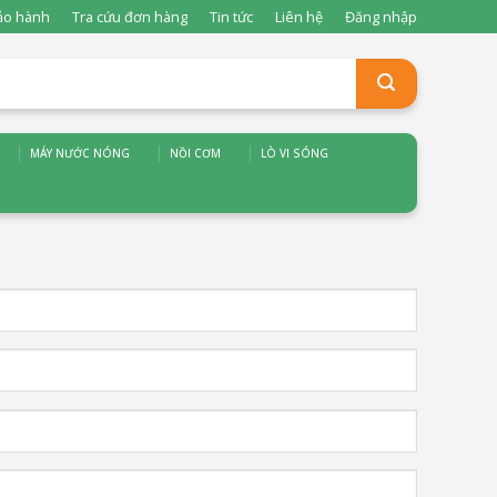
ảo hành
Tra cứu đơn hàng
Tin tức
Liên hệ
Đăng nhập
MÁY NƯỚC NÓNG
NỒI CƠM
LÒ VI SÓNG