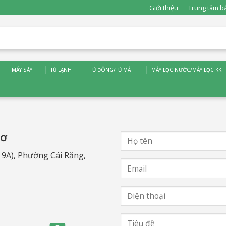
Giới thiệu
Trung tâm b
MÁY SẤY
TỦ LẠNH
TỦ ĐÔNG/TỦ MÁT
MÁY LỌC NƯỚC/MÁY LỌC KK
HƠ
9A), Phường Cái Răng,