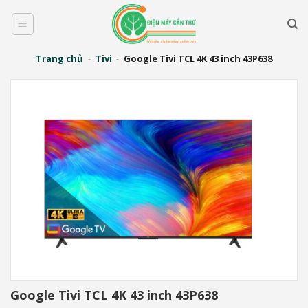
Bỏ
qua
nội
dung
Trang chủ
-
Tivi
-
Google Tivi TCL 4K 43 inch 43P638
Google Tivi TCL 4K 43 inch 43P638