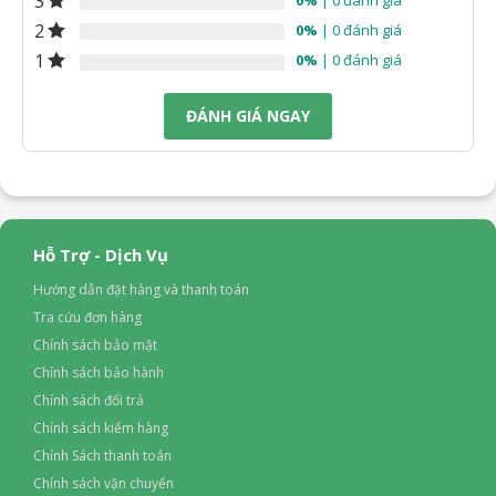
3
2
0%
| 0 đánh giá
Công nghệ âm thanh
1
0%
| 0 đánh giá
Tổng công suất loa
19 W
ĐÁNH GIÁ NGAY
Số lượng loa
2 loa
Âm thanh vòm
Dolby Audio, DTS
Hỗ Trợ - Dịch Vụ
Cổng kết nối
Hướng dẫn đặt hàng và thanh toán
Tra cứu đơn hàng
Kết nối Internet
Chính sách bảo mật
Cổng mạng LAN, Wifi
Chính sách bảo hành
Kết nối không dây
Chính sách đổi trả
Bluetooth (Kết nối loa, thiết bị di động)
Chính sách kiểm hàng
Chính Sách thanh toán
USB
Chính sách vận chuyển