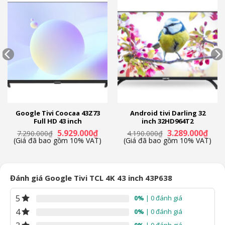
Chất liệu chân đế
Nhựa
Chất liệu viền tivi
Nhựa
Công nghệ hình ảnh
Công nghệ hình ảnh
– Dải màu rộng Wide Color Gamut
Google Tivi Coocaa 43Z73
Android tivi Darling 32
– HDR10
Full HD 43 inch
inch 32HD964T2
– HLG
Giá
Giá
Giá
Giá
5.929.000
₫
3.289.000
₫
7.290.000
₫
4.190.000
₫
– Smart HDR
n
gốc
hiện
gốc
hiện
(Giá đã bao gồm 10% VAT)
(Giá đã bao gồm 10% VAT)
là:
tại
là:
tại
– Game Mode
7.290.000₫.
là:
4.190.000₫.
là:
90.000₫.
5.929.000₫.
3.289
Bộ xử lý
Đánh giá Google Tivi TCL 4K 43 inch 43P638
Bộ xử lý AiPQ Gen 2
5
0%
| 0 đánh giá
Tần số quét thực
4
0%
| 0 đánh giá
60 hz
0%
| 0 đánh giá