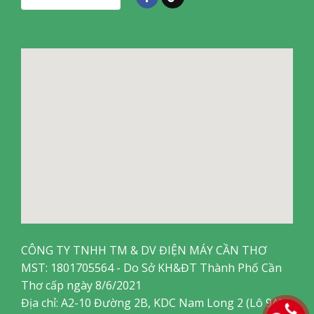
– Clip TV
– FPT Play
– VieON
– Google Play
Thông tin lắp đặt
Kích thước có chân, đặt bàn
Ngang 95.7 x Cao 61.0 x Dày 24.8 cm
Kích thước không chân, treo tường
Ngang 95.7 x Cao 55.8 x Dày 8.0 cm
Xuất Xứ & Bảo Hành
Hãng Sản Xuất
TCL
CÔNG TY TNHH TM & DV ĐIỆN MÁY CẦN THƠ
MST: 1801705564 - Do Sở KH&ĐT Thành Phố Cần
Sản Xuất Tại
Thơ cấp ngày 8/6/2021
Việt Nam
Địa chỉ: A2-10 Đường 2B, KDC Nam Long 2 (Lô 9A),