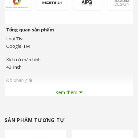
Tổng quan sản phẩm
Loại Tivi
Google Tivi
Kích cỡ màn hình
43 Inch
Độ phân giải
4K (Ultra HD)
Xem thêm
Loại màn hình
LED nền (Direct LED), VA LCD
SẢN PHẨM TƯƠNG TỰ
Hệ điều hành
Google TV