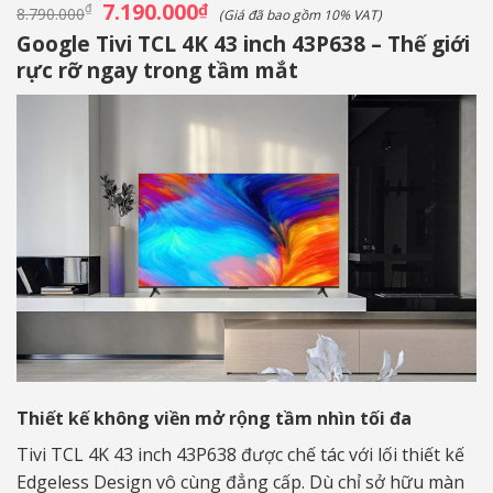
Giá
7.190.000
Giá
₫
₫
8.790.000
(Giá đã bao gồm 10% VAT)
gốc
hiện
Google Tivi TCL 4K 43 inch 43P638 – Thế giới
là:
tại
8.790.000₫.
là:
rực rỡ ngay trong tầm mắt
7.190.000₫.
Thiết kế không viền mở rộng tầm nhìn tối đa
Tivi TCL 4K 43 inch 43P638 được chế tác với lối thiết kế
Edgeless Design vô cùng đẳng cấp. Dù chỉ sở hữu màn