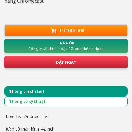
năng Chromecast.
Thêm giỏ hàng
TRẢ GÓP
Công ty tài chính hoặc 0% qua thẻ tín dụng
ĐẶT NGAY
Thông tin chi tiết
Thông số kỹ thuật
Loại Tivi:
Android Tivi
Kích cỡ màn hình:
42 inch