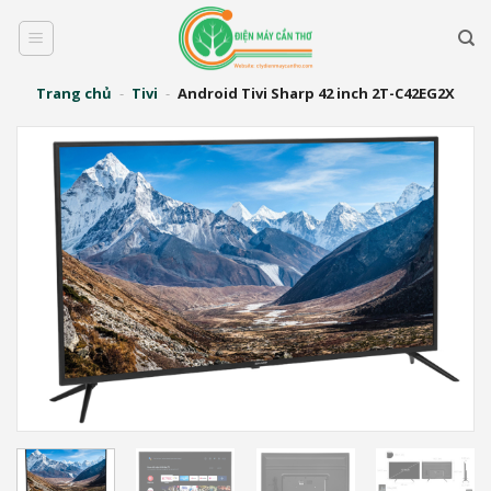
Bỏ
qua
nội
dung
Trang chủ
-
Tivi
-
Android Tivi Sharp 42 inch 2T-C42EG2X