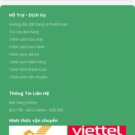
Cổng nhận hình ảnh, âm thanh:
3 cổng HDMI có 1 cổng HDMI
Hỗ Trợ - Dịch Vụ
ARC, 1 cổng Composite
Hướng dẫn đặt hàng và thanh toán
Tra cứu đơn hàng
Cổng xuất âm thanh:
1 cổng 3.5 mm, 1 cổng Optical (Digital
Chính sách bảo mật
Audio), 1 cổng ARC
Chính sách bảo hành
Thông tin lắp đặt
Chính sách đổi trả
Chính sách kiểm hàng
Kích thước có chân, đặt bàn:
Ngang 95.1 cm – Cao 60.7 cm –
Chính Sách thanh toán
Dày 23.1 cm
Chính sách vận chuyển
Khối lượng có chân:
6 kg
Thông Tin Liên Hệ
Kích thước không chân, treo tường:
Ngang 95.1 cm – Cao
Bán hàng Online
54.13 cm – Dày 8.19 cm
BẢO TRÌ – BẢO HÀNH – ĐỔI TRẢ
Hình thức vận chuyển
Khối lượng không chân:
5.9 kg
Hãng:
Sharp.