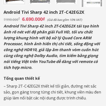
Android Tivi Sharp 42 inch 2T-C42EG2X
Giá
6.690.000
Giá
₫
₫
7.990.000
(Giá đã bao gồm 10% VAT)
gốc
hiện
là:
tại
Android Tivi Sharp 42 inch 2T-C42EG2X tái tạo hình
7.990.000₫.
là:
ảnh rõ nét với độ phân giải Full HD, tối ưu chất
6.690.000₫.
lượng khung hình với bộ xử lý
Quad Core ARM
Processor​
,
hình ảnh hiển thị chi tiết, sống động với
công nghệ HDR10, giả lập âm thanh vòm cuốn hút
cùng công nghệ Dolby Audio, tìm kiếm bằng giọng
nói tiếng Việt trên YouTube dễ dàng với remote có
tích hợp micro.
Tổng quan thiết kế
– Sharp 2T-C42EG2X thiết kế tối giản, đường nét sắc
sảo, gọn gàng trong từng chi tiết, khung viền màu đen
giúp làm nổi bật các nội dung được trình chiếu.