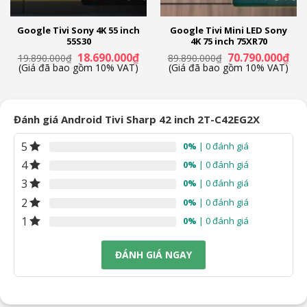
Trình duyệt web
Google Tivi Sony 4K 55 inch
Google Tivi Mini LED Sony
Amazon Prime video
55S30
4K 75 inch 75XR70
Giá
Giá
Giá
Giá
18.690.000
₫
70.790.000
₫
19.890.000
₫
89.890.000
₫
n
gốc
hiện
gốc
hiệ
Công nghệ âm thanh
(Giá đã bao gồm 10% VAT)
(Giá đã bao gồm 10% VAT)
là:
tại
là:
tại
19.890.000₫.
là:
89.890.000₫.
là:
19.000₫.
18.690.000₫.
70.
Tổng công suất loa:
16W
Đánh giá Android Tivi Sharp 42 inch 2T-C42EG2X
Số lượng loa:
2 loa
5
0%
| 0 đánh giá
Âm thanh vòm:
Dolby Audio
4
0%
| 0 đánh giá
3
0%
| 0 đánh giá
Kết nối với loa tivi:
Có
2
0%
| 0 đánh giá
Cổng kết nối
1
0%
| 0 đánh giá
Kết nối Internet:
Wifi
Cổng mạng LAN
ĐÁNH GIÁ NGAY
Kết nối không dây:
Bluetooth (Kết nối loa, thiết bị di động)
USB:
2 cổng USB A