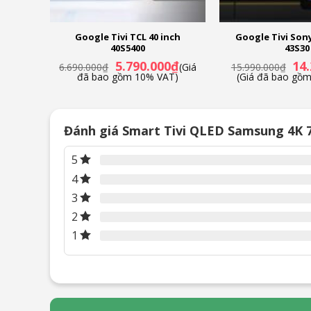
ony 4K
Google Tivi TCL 40 inch
Google Tivi Sony
40S5400
43S30
Giá
Giá
Giá
Giá
000
₫
5.790.000
₫
14
6.690.000
₫
(Giá
15.990.000
₫
hiện
gốc
hiện
gốc
VAT)
đã bao gồm 10% VAT)
(Giá đã bao gồ
tại
là:
tại
là:
0₫.
là:
6.690.000₫.
là:
15.9
70.790.000₫.
5.790.000₫.
Đánh giá Smart Tivi QLED Samsung 4K 
5
4
3
2
1