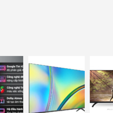
c
và nhiều ưu đãi khác
và nhiều ưu đ