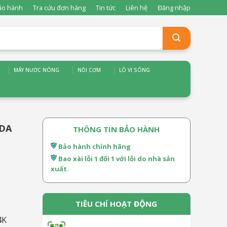
ảo hành
Tra cứu đơn hàng
Tin tức
Liên hệ
Đăng nhập
MÁY NƯỚC NÓNG
NỒI CƠM
LÒ VI SÓNG
0DA
THÔNG TIN BẢO HÀNH
Bảo hành chính hãng
Bao xài lỗi 1 đổi 1 với lỗi do nhà sản
xuất.
TIÊU CHÍ HOẠT ĐỘNG
4K