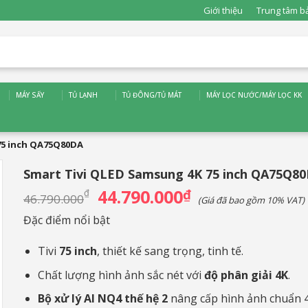
Giới thiệu
Trung tâm b
MÁY SẤY
TỦ LẠNH
TỦ ĐÔNG/TỦ MÁT
MÁY LỌC NƯỚC/MÁY LỌC KK
75 inch QA75Q80DA
Smart Tivi QLED Samsung 4K 75 inch QA75Q8
44.790.000
Giá
₫
Giá
₫
46.790.000
(Giá đã bao gồm 10% VAT)
gốc
hiện
là:
tại
Đặc điểm nổi bật
46.790.000₫.
là:
44.790.000₫.
Tivi
75 inch
, thiết kế sang trọng, tinh tế.
Chất lượng hình ảnh sắc nét với
độ phân giải 4K
.
Bộ xử lý AI NQ4 thế hệ 2
nâng cấp hình ảnh chuẩn 