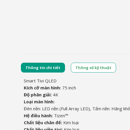
Thông tin chi tiết
Thông số kỹ thuật
Smart Tivi QLED
Kích cỡ màn hình:
75 inch
Độ phân giải:
4K
Loại màn hình:
Đèn nền: LED nền (Full Array LED), Tấm nền: Hãng kh
Hệ điều hành:
Tizen™
Chất liệu chân đế:
Kim loại
Chất liệu viền tivi:
Kim loại