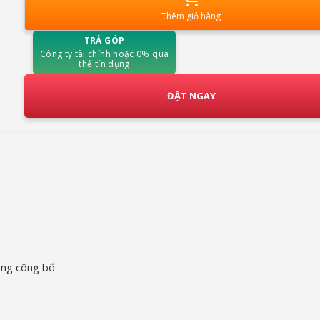
Thêm giỏ hàng
TRẢ GÓP
Công ty tài chính hoặc 0% qua
thẻ tín dụng
ĐẶT NGAY
ông công bố