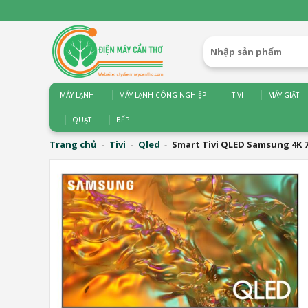
Bỏ
qua
nội
Tìm
dung
kiếm:
MÁY LẠNH
MÁY LẠNH CÔNG NGHIỆP
TIVI
MÁY GIẶT
QUẠT
BẾP
Trang chủ
-
Tivi
-
Qled
-
Smart Tivi QLED Samsung 4K 