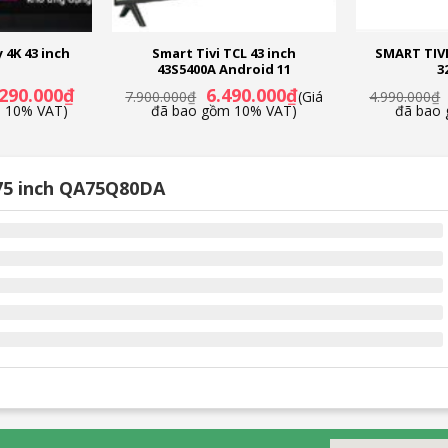
 4K 43 inch
Smart Tivi TCL 43 inch
SMART TIVI
43S5400A Android 11
3
Giá
Giá
Giá
.290.000
₫
6.490.000
₫
7.900.000
₫
(Giá
4.990.000
₫
hiện
gốc
hiện
m 10% VAT)
đã bao gồm 10% VAT)
đã bao
tại
là:
tại
90.000₫.
là:
7.900.000₫.
là:
14.290.000₫.
6.490.000₫.
75 inch QA75Q80DA