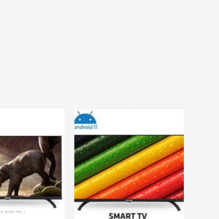
và nhiều ưu đãi khác
ãi khác