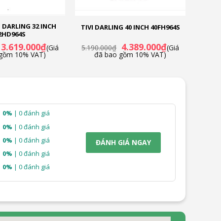
 DARLING 32 INCH
TIVI DARLING 40 INCH 40FH964S
2HD964S
Giá
Giá
Giá
Giá
3.619.000
₫
4.389.000
₫
(Giá
5.190.000
₫
(Giá
gốc
hiện
gốc
hiện
 gồm 10% VAT)
đã bao gồm 10% VAT)
là:
tại
là:
tại
4.990.000₫.
là:
5.190.000₫.
là:
3.619.000₫.
4.389.000₫.
0%
| 0 đánh giá
0%
| 0 đánh giá
0%
| 0 đánh giá
ĐÁNH GIÁ NGAY
0%
| 0 đánh giá
0%
| 0 đánh giá