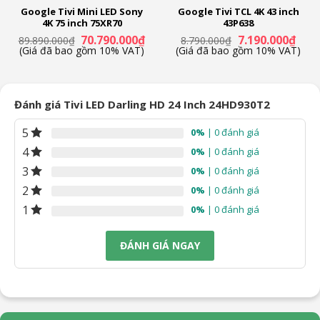
HDMI
Google Tivi Mini LED Sony
Google Tivi TCL 4K 43 inch
4K 75 inch 75XR70
43P638
Có 1
Giá
Giá
Giá
Giá
70.790.000
₫
7.190.000
₫
89.890.000
₫
8.790.000
₫
n
gốc
hiện
gốc
hiện
(Giá đã bao gồm 10% VAT)
(Giá đã bao gồm 10% VAT)
là:
tại
là:
tại
VGA
89.890.000₫.
là:
8.790.000₫.
là:
Có 1
19.000₫.
70.790.000₫.
7.190
Đánh giá Tivi LED Darling HD 24 Inch 24HD930T2
USB
Có 1
5
0%
| 0 đánh giá
4
0%
| 0 đánh giá
LAN
3
0%
| 0 đánh giá
Không
2
0%
| 0 đánh giá
Kết Nối Wifi
1
0%
| 0 đánh giá
Không
ĐÁNH GIÁ NGAY
Cổng Khác
Antenna
Thông Số Chung