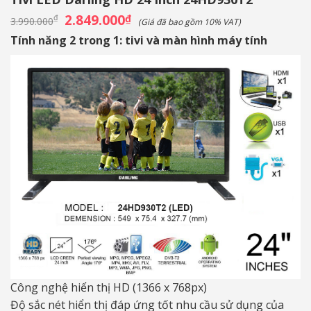
Giá
2.849.000
Giá
₫
₫
3.990.000
(Giá đã bao gồm 10% VAT)
gốc
hiện
là:
tại
Tính năng 2 trong 1: tivi và màn hình máy tính
3.990.000₫.
là:
2.849.000₫.
Công nghệ hiển thị HD (1366 x 768px)
Độ sắc nét hiển thị đáp ứng tốt nhu cầu sử dụng của