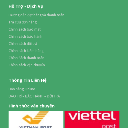
Kích Thước (Không chân đế)
Hỗ Trợ - Dịch Vụ
549 x 75.4 x 327.7mm
Hướng dẫn đặt hàng và thanh toán
Xuất Xứ & Bảo Hành
Tra cứu đơn hàng
Hãng Sản Xuất
Chính sách bảo mật
Darling (Công Nghệ : Nhật Bản)
Chính sách bảo hành
Chính sách đổi trả
Sản Xuất Tại
Chính sách kiểm hàng
Việt Nam
Chính Sách thanh toán
Chính sách vận chuyển
Bảo Hành
24 Tháng
Thông Tin Liên Hệ
Bán hàng Online
BẢO TRÌ – BẢO HÀNH – ĐỔI TRẢ
Hình thức vận chuyển