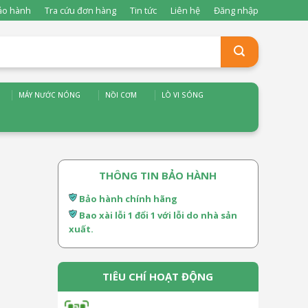
ảo hành
Tra cứu đơn hàng
Tin tức
Liên hệ
Đăng nhập
MÁY NƯỚC NÓNG
NỒI CƠM
LÒ VI SÓNG
THÔNG TIN BẢO HÀNH
Bảo hành chính hãng
Bao xài lỗi 1 đổi 1 với lỗi do nhà sản
xuất.
TIÊU CHÍ HOẠT ĐỘNG