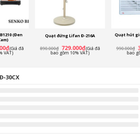
B1210 (Đen
Quạt hút g
Quạt đứng Lifan Đ-216A
Cam)
Giá
Giá
Giá
G
00
₫
729.000
₫
(Giá đã
890.000
₫
(Giá đã
990.000
₫
hiện
gốc
hiện
g
% VAT)
bao gồm 10% VAT)
bao g
tại
là:
tại
l
0₫.
là:
890.000₫.
là:
9
339.000₫.
729.000₫.
 Đ-30CX