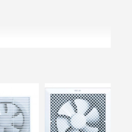
.
ãi khác
và nhiều ưu đãi khác