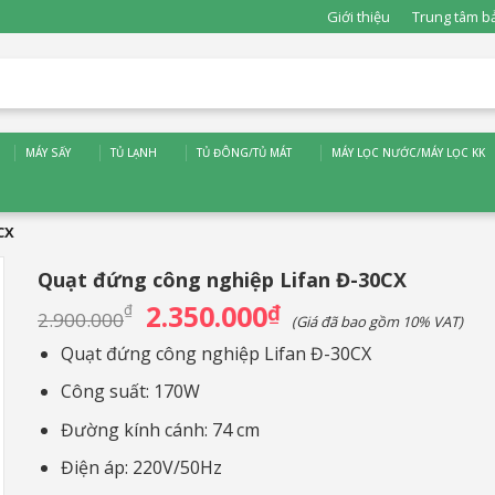
Giới thiệu
Trung tâm b
MÁY SẤY
TỦ LẠNH
TỦ ĐÔNG/TỦ MÁT
MÁY LỌC NƯỚC/MÁY LỌC KK
CX
Quạt đứng công nghiệp Lifan Đ-30CX
2.350.000
Giá
₫
Giá
₫
2.900.000
(Giá đã bao gồm 10% VAT)
gốc
hiện
là:
tại
Quạt đứng công nghiệp Lifan Đ-30CX
2.900.000₫.
là:
2.350.000₫.
Công suất: 170W
Đường kính cánh: 74 cm
Điện áp: 220V/50Hz