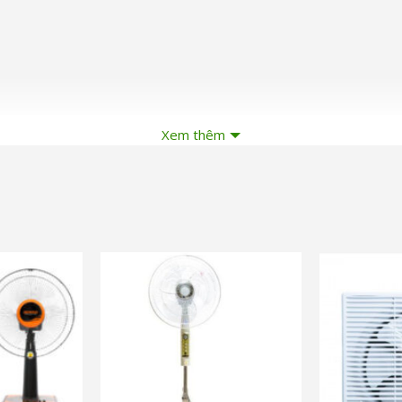
Xem thêm
 tiết sản phẩm, màu sắc có thể thay đổi tùy theo sản phẩm thực tế
và nhiều ưu đãi khác
c
và nhiều ưu đ