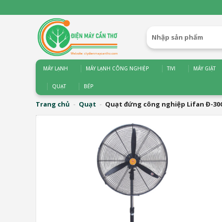
Bỏ
qua
nội
Tìm
dung
kiếm:
MÁY LẠNH
MÁY LẠNH CÔNG NGHIỆP
TIVI
MÁY GIẶT
QUẠT
BẾP
Trang chủ
-
Quạt
-
Quạt đứng công nghiệp Lifan Đ-30