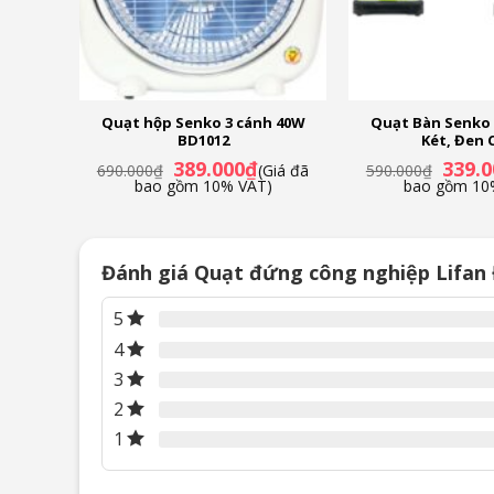
 Senko
Quạt hộp Senko 3 cánh 40W
Quạt Bàn Senko 
BD1012
Két, Đen 
iá
Giá
Giá
Giá
389.000
₫
339.0
Giá đã
690.000
₫
(Giá đã
590.000
₫
iện
gốc
hiện
gốc
)
bao gồm 10% VAT)
bao gồm 10
i
là:
tại
là:
:
690.000₫.
là:
590.00
59.000₫.
389.000₫.
Đánh giá Quạt đứng công nghiệp Lifan
5
4
3
2
1