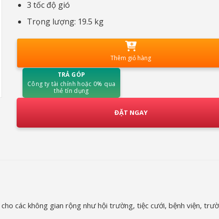
3 tốc độ gió
Trọng lượng: 19.5 kg
Thêm giỏ hàng
TRẢ GÓP
Công ty tài chính hoặc 0% qua
thẻ tín dụng
ĐẶT NGAY
ho các không gian rộng như hội trường, tiệc cưới, bệnh viện, trư