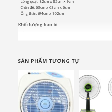
Lồng quạt: 82cm x 82cm x 9cm
Chân đế: 63cm x 63cm x 6cm
Ống thân: Ø4cm x 102cm
Khối lượng bao bì
Đầu quạt: 6.9kg
Lồng quạt: 4.9kg
Chân đế: 7kg
Ống thân: 1.6kg
SẢN PHẨM TƯƠNG TỰ
Lưu ý:
Hình ảnh sản phẩm chỉ có tính chất minh họa, chi
và nhiều ưu đãi khác
và nhiều ưu đãi khá