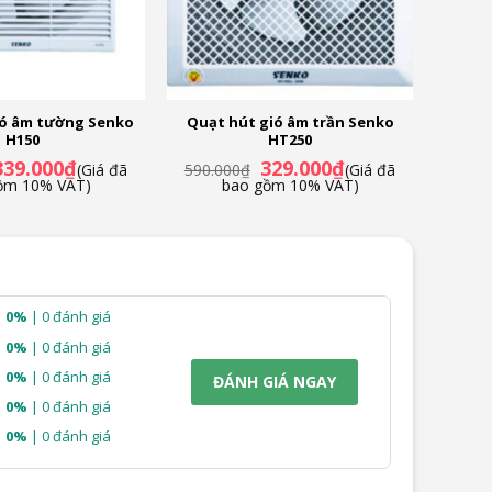
ió âm tường Senko
Quạt hút gió âm trần Senko
H150
HT250
iá
Giá
Giá
Giá
339.000
₫
329.000
₫
(Giá đã
590.000
₫
(Giá đã
ốc
hiện
gốc
hiện
ồm 10% VAT)
bao gồm 10% VAT)
à:
tại
là:
tại
90.000₫.
là:
590.000₫.
là:
339.000₫.
329.000₫.
0%
| 0 đánh giá
0%
| 0 đánh giá
0%
| 0 đánh giá
ĐÁNH GIÁ NGAY
0%
| 0 đánh giá
0%
| 0 đánh giá