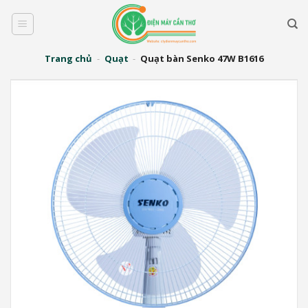
Bỏ
qua
nội
dung
Trang chủ
-
Quạt
-
Quạt bàn Senko 47W B1616