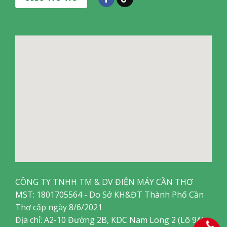
đang là sự lựa chọn được nhiều người tiêu dùng tin tưởng.
Đây là sản phẩm lý tưởng để sử dụng trong gia đình, mang
đến cảm giác thoải mái và dễ chịu trong những ngày thời tiết
nóng bức.
Lưu ý:
Hình ảnh sản phẩm chỉ có tính chất minh họa, chi tiết
sản phẩm, màu sắc có thể thay đổi tùy theo sản phẩm thực
tế.
CÔNG TY TNHH TM & DV ĐIỆN MÁY CẦN THƠ
MST: 1801705564 - Do Sở KH&ĐT Thành Phố Cần
Thơ cấp ngày 8/6/2021
Địa chỉ: A2-10 Đường 2B, KDC Nam Long 2 (Lô 9A),