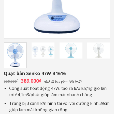
Quạt bàn Senko 47W B1616
Giá
389.000
Giá
₫
₫
550.000
(Giá đã bao gồm 10% VAT)
gốc
hiện
là:
tại
Công suất hoạt động 47W, tạo ra lưu lượng gió lên
550.000₫.
là:
tới 64,1m3/phút giúp làm mát nhanh chóng.
389.000₫.
Trang bị 3 cánh lớn hình tai voi với đường kính 39cm
giúp làm mát không gian rộng.