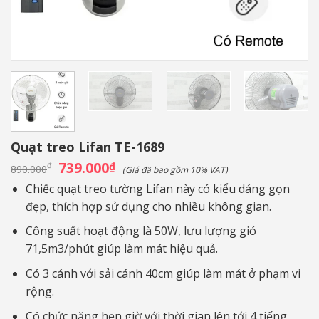
Quạt treo Lifan TE-1689
Giá
739.000
Giá
₫
₫
890.000
(Giá đã bao gồm 10% VAT)
gốc
hiện
là:
tại
Chiếc quạt treo tường Lifan này có kiểu dáng gọn
890.000₫.
là:
đẹp, thích hợp sử dụng cho nhiều không gian.
739.000₫.
Công suất hoạt động là 50W, lưu lượng gió
71,5m3/phút giúp làm mát hiệu quả.
Có 3 cánh với sải cánh 40cm giúp làm mát ở phạm vi
rộng.
Có chức năng hẹn giờ với thời gian lên tới 4 tiếng