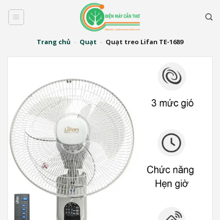
Bỏ
qua
nội
dung
Trang chủ
-
Quạt
-
Quạt treo Lifan TE-1689