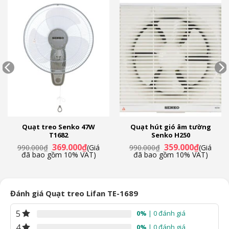
Quạt treo Senko 47W
Quạt hút gió âm tường
T1682
Senko H250
Giá
Giá
Giá
Giá
369.000
₫
359.000
₫
990.000
₫
(Giá
990.000
₫
(Giá
gốc
hiện
gốc
hiện
đã bao gồm 10% VAT)
đã bao gồm 10% VAT)
là:
tại
là:
tại
990.000₫.
là:
990.000₫.
là:
369.000₫.
359.000₫
Đánh giá Quạt treo Lifan TE-1689
5
0%
| 0 đánh giá
4
0%
| 0 đánh giá