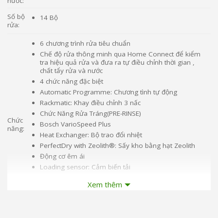
nước:
Số bộ
14 Bộ
rửa:
6 chương trình rửa tiêu chuẩn
Chế độ rửa thông minh qua Home Connect để kiểm
tra hiệu quả rửa và đưa ra tự điều chỉnh thời gian ,
chất tẩy rửa và nước
4 chức năng đặc biệt
Automatic Programme: Chương tình tự động
Rackmatic: Khay điều chỉnh 3 nấc
Chức Năng Rửa Tráng(PRE-RINSE)
Chức
Bosch VarioSpeed Plus
năng:
Heat Exchanger: Bộ trao đổi nhiệt
PerfectDry with Zeolith®: Sấy kho bằng hạt Zeolith
Động cơ êm ái
Loading sensor: Cảm biến tải
IntensiveZone: Rửa chuyên sâu theo vùng
Xem thêm
Aqua Sensor: Cảm biến độ bẩn nước
AquaStop: Cảm biến chống rò nước