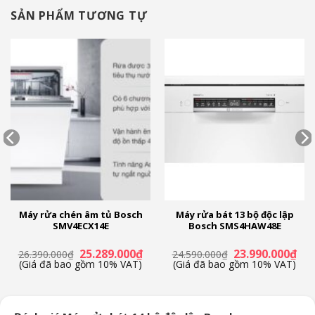
Kích
Cao 84.5cm – Ngang 60cm – Sâu 60cm
SẢN PHẨM TƯƠNG TỰ
thước:
Khối
54.4kg
lượng:
Bảo
36 tháng
hành
Đức
Xuất xứ
Máy rửa chén âm tủ Bosch
Máy rửa bát 13 bộ độc lập
SMV4ECX14E
Bosch SMS4HAW48E
á
Giá
Giá
Giá
Giá
25.289.000
₫
23.990.000
₫
26.390.000
₫
24.590.000
₫
ện
gốc
hiện
gốc
hiệ
(Giá đã bao gồm 10% VAT)
(Giá đã bao gồm 10% VAT)
là:
tại
là:
tại
26.390.000₫.
là:
24.590.000₫.
là:
.619.000₫.
25.289.000₫.
23.