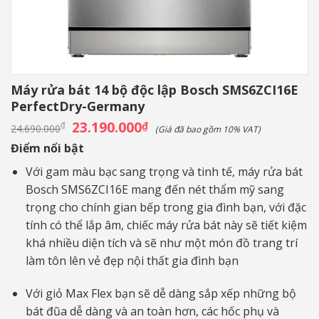
Máy rửa bát 14 bộ độc lập Bosch SMS6ZCI16E
PerfectDry-Germany
Giá
23.190.000
Giá
₫
₫
24.690.000
(Giá đã bao gồm 10% VAT)
gốc
hiện
là:
tại
Điểm nổi bật
24.690.000₫.
là:
23.190.000₫.
Với gam màu bạc sang trọng và tinh tế, máy rửa bát
Bosch SMS6ZCI16E mang đến nét thẩm mỹ sang
trọng cho chính gian bếp trong gia đình bạn, với đặc
tính có thể lắp âm, chiếc máy rửa bát này sẽ tiết kiệm
khá nhiều diện tích và sẽ như một món đồ trang trí
làm tôn lên vẻ đẹp nội thất gia đình bạn
Với giỏ Max Flex bạn sẽ dễ dàng sắp xếp những bộ
bát đũa dễ dàng và an toàn hơn, các hốc phụ và