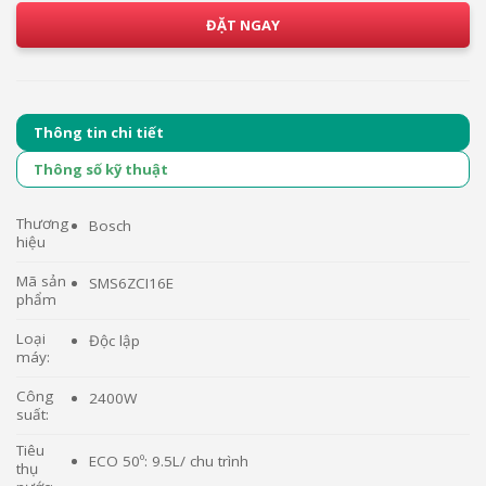
ĐẶT NGAY
Thông tin chi tiết
Thông số kỹ thuật
Thương
Bosch
hiệu
Mã sản
SMS6ZCI16E
phẩm
Loại
Độc lập
máy:
Công
2400W
suất:
Tiêu
ECO 50º: 9.5L/ chu trình
thụ