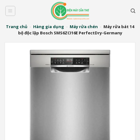
Bỏ
qua
nội
dung
Trang chủ
-
Hàng gia dụng
-
Máy rửa chén
-
Máy rửa bát 14
bộ độc lập Bosch SMS6ZCI16E PerfectDry-Germany