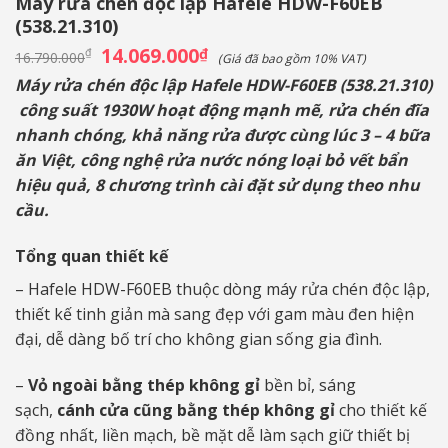
Máy rửa chén độc lập Hafele HDW-F60EB
(538.21.310)
Giá
14.069.000
Giá
₫
₫
16.790.000
(Giá đã bao gồm 10% VAT)
gốc
hiện
là:
tại
Máy rửa chén độc lập Hafele HDW-F60EB (538.21.310)​
16.790.000₫.
là:
công suất 1930W hoạt động mạnh mẽ, rửa chén đĩa
14.069.000₫.
nhanh chóng, khả năng rửa được cùng lúc 3 – 4 bữa
ăn Việt, công nghệ rửa nước nóng loại bỏ vết bẩn
hiệu quả, 8 chương trình cài đặt sử dụng theo nhu
cầu.
Tổng quan thiết kế
– Hafele HDW-F60EB thuộc dòng máy rửa chén độc lập,
thiết kế tinh giản mà sang đẹp với gam màu đen hiện
đại, dễ dàng bố trí cho không gian sống gia đình.
–
Vỏ ngoài bằng thép không gỉ
bền bỉ, sáng
sạch,
cánh cửa cũng bằng thép không gỉ
cho thiết kế
đồng nhất, liền mạch, bề mặt dễ làm sạch giữ thiết bị