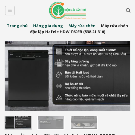
Bỏ
qua
nội
dung
Trang chủ
-
Hàng gia dụng
-
Máy rửa chén
-
Máy rửa chén
độc lập Hafele HDW-F60EB (538.21.310)