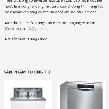
Tiện ích:
Động cơ Inverter BLDC
Đèn LED báo hết muối, hết
nước làm bóng
Tự động hé cửa ở cuối chương trình
Tăng tốc
độ rửa
Sấy khô tăng cường
Khoá trẻ em
Bán tải Half load
Kích thước – Khối lượng:
Cao 84.5 cm – Ngang 59.8 cm –
Sâu 61.4 cm – Nặng 44 kg
Nơi sản xuất:
Trung Quốc
SẢN PHẨM TƯƠNG TỰ