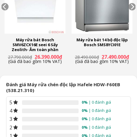
Máy rửa bát Bosch
Máy rửa bát 14 bộ độc lập
SMV6ZCX16E seei 6 Sấy
Bosch SMS8YCI01E
Zeolith- Âm toàn phần
á
Giá
Giá
Giá
Giá
26.390.000
₫
27.490.000
₫
27.790.000
₫
28.490.000
₫
ện
gốc
hiện
gốc
hiệ
(Giá đã bao gồm 10% VAT)
(Giá đã bao gồm 10% VAT)
là:
tại
là:
tại
27.790.000₫.
là:
28.490.000₫.
là:
.190.000₫.
26.390.000₫.
27.
Đánh giá Máy rửa chén độc lập Hafele HDW-F60EB
(538.21.310)
5
0%
| 0 đánh giá
4
0%
| 0 đánh giá
3
0%
| 0 đánh giá
2
0%
| 0 đánh giá
1
0%
| 0 đánh giá