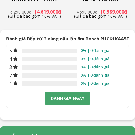
Giá
Giá
Giá
Giá
14.619.000
₫
10.989.000
₫
16.290.000
₫
14.690.000
₫
n
gốc
hiện
gốc
hiệ
(Giá đã bao gồm 10% VAT)
(Giá đã bao gồm 10% VAT)
là:
tại
là:
tại
16.290.000₫.
là:
14.690.000₫.
là:
89.000₫.
14.619.000₫.
10.
Đánh giá Bếp từ 3 vùng nấu lắp âm Bosch PUC61KAA5E
5
0%
| 0 đánh giá
4
0%
| 0 đánh giá
3
0%
| 0 đánh giá
2
0%
| 0 đánh giá
1
0%
| 0 đánh giá
ĐÁNH GIÁ NGAY