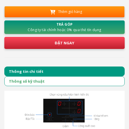
Thêm giỏ hàng
TRẢ GÓP
Công ty tài chính hoặc 0% qua thẻ tín dụng
ĐẶT NGAY
Thông tin chi tiết
Thông số kỹ thuật