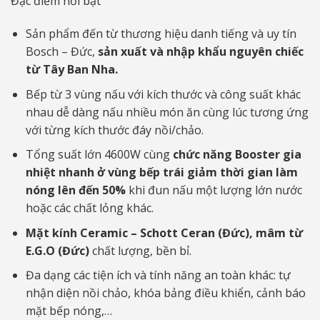
Đặc điểm nổi bật
11.090.000₫.
là:
10.490.000₫.
Sản phẩm đến từ thương hiệu danh tiếng và uy tín
Bosch – Đức,
sản xuất và nhập khẩu nguyên chiếc
từ Tây Ban Nha.
Bếp từ 3 vùng nấu với kích thước và công suất khác
nhau dễ dàng nấu nhiều món ăn cùng lúc tương ứng
với từng kích thước đáy nồi/chảo.
Tổng suất lớn 4600W cùng
chức năng Booster gia
nhiệt nhanh
ở vùng bếp trái
giảm thời gian làm
nóng lên đến 50%
khi đun nấu một lượng lớn nước
hoặc các chất lỏng khác.
Mặt kính Ceramic – Schott Ceran (Đức), mâm từ
E.G.O (Đức)
chất lượng, bền bỉ.
Đa dạng các tiện ích và tính năng an toàn khác: tự
nhận diện nồi chảo, khóa bảng điều khiển, cảnh báo
mặt bếp nóng,…