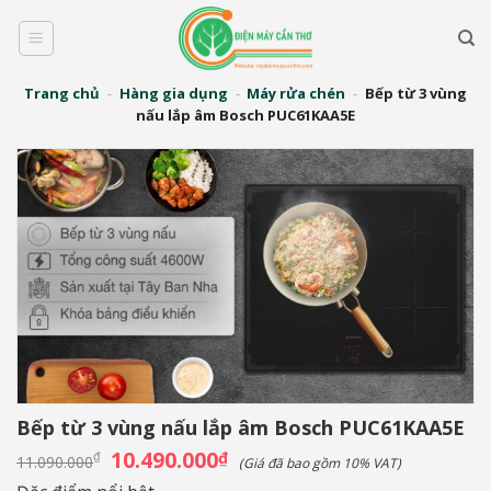
Bỏ
qua
nội
dung
Trang chủ
-
Hàng gia dụng
-
Máy rửa chén
-
Bếp từ 3 vùng
nấu lắp âm Bosch PUC61KAA5E
Bếp từ 3 vùng nấu lắp âm Bosch PUC61KAA5E
Giá
10.490.000
Giá
₫
₫
11.090.000
(Giá đã bao gồm 10% VAT)
gốc
hiện
là:
tại