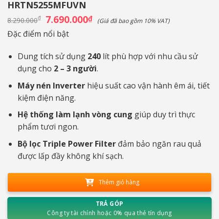
HRTN5255MFUVN
Giá
7.690.000
Giá
₫
₫
8.290.000
(Giá đã bao gồm 10% VAT)
gốc
hiện
là:
tại
Đặc điểm nổi bật
8.290.000₫.
là:
7.690.000₫.
Dung tích sử dụng
240
lít phù hợp với nhu cầu sử
dụng cho
2 – 3 người
.
Máy nén Inverter
hiệu suất cao vận hành êm ái, tiết
kiệm điện năng.
Hệ thống làm lạnh vòng cung
giúp duy trì thực
phẩm tươi ngon.
Bộ lọc Triple Power Filter
đảm bảo ngăn rau quả
được lấp đầy không khí sạch.
Thêm giỏ hàng
TRẢ GÓP
Công ty tài chính hoặc 0% qua thẻ tín dụng