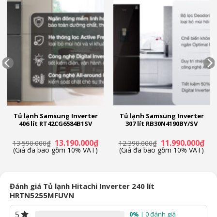
Tủ lạnh Samsung Inverter
Tủ lạnh Samsung Inverter
406 lít RT42CG6584B1SV
307 lít RB30N4190BY/SV
á
Giá
Giá
Giá
Giá
13.190.000
₫
11.990.000
₫
13.590.000
₫
12.390.000
₫
ện
gốc
hiện
gốc
hiệ
(Giá đã bao gồm 10% VAT)
(Giá đã bao gồm 10% VAT)
là:
tại
là:
tại
13.590.000₫.
là:
12.390.000₫.
là:
.900.000₫.
13.190.000₫.
11.
Đánh giá Tủ lạnh Hitachi Inverter 240 lít
HRTN5255MFUVN
5
0%
| 0 đánh giá