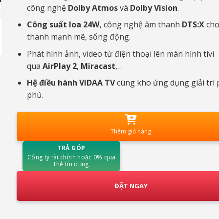
công nghệ
Dolby Atmos
và
Dolby Vision
.
Công suất loa 24W,
công nghệ âm thanh
DTS:X
cho
thanh mạnh mẽ, sống động.
Phát hình ảnh, video từ điện thoại lên màn hình tivi
qua
AirPlay 2
,
Miracast
,…
Hệ điều hành VIDAA TV
cùng kho ứng dụng giải trí
phú.
Thêm giỏ hàng
TRẢ GÓP
Công ty tài chính hoặc 0% qua
thẻ tín dụng
ĐẶT NGAY