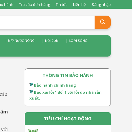
ảo hành
Tra cứu đơn hàng
Tin tức
Liên hệ
Đăng nhập
MÁY NƯỚC NÓNG
NỒI CƠM
LÒ VI SÓNG
P
THÔNG TIN BẢO HÀNH
Bảo hành chính hãng
Bao xài lỗi 1 đổi 1 với lỗi do nhà sản
cấp
xuất.
hấm
TIÊU CHÍ HOẠT ĐỘNG
 với