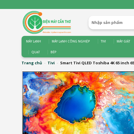
Bỏ
qua
nội
Tìm
dung
kiếm:
MÁY LẠNH
MÁY LẠNH CÔNG NGHIỆP
TIVI
MÁY GIẶT
QUẠT
BẾP
Trang chủ
-
Tivi
-
Smart Tivi QLED Toshiba 4K 65 inch 