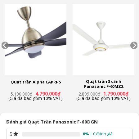
Quạt trần 3 cánh
Quạt trần Alpha CAPRI-5
Panasonic F-60MZ2
Giá
Giá
Giá
Giá
4.790.000
₫
1.790.000
₫
5.190.000
₫
2.899.000
₫
n
gốc
hiện
gốc
hiện
(Giá đã bao gồm 10% VAT)
(Giá đã bao gồm 10% VAT)
là:
tại
là:
tại
5.190.000₫.
là:
2.899.000₫.
là:
90.000₫.
4.790.000₫.
1.790
Đánh giá Quạt Trần Panasonic F-60DGN
5
0%
| 0 đánh giá