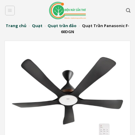
Bỏ
qua
nội
dung
Trang chủ
-
Quạt
-
Quạt trần đảo
-
Quạt Trần Panasonic F-
60DGN