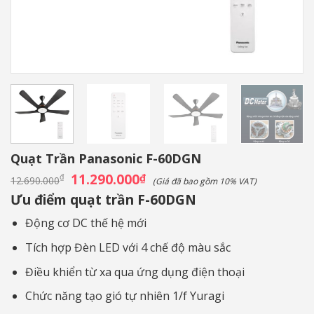
Quạt Trần Panasonic F-60DGN
Giá
11.290.000
Giá
₫
₫
12.690.000
(Giá đã bao gồm 10% VAT)
gốc
hiện
Ưu điểm quạt trần F-60DGN
là:
tại
12.690.000₫.
là:
11.290.000₫.
Động cơ DC thế hệ mới
Tích hợp Đèn LED với 4 chế độ màu sắc
Điều khiển từ xa qua ứng dụng điện thoại
Chức năng tạo gió tự nhiên 1/f Yuragi