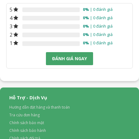
5
0%
| 0 đánh giá
Trước 2014
4
0%
| 0 đánh giá
Tiện ích:
3
0%
| 0 đánh giá
2
0%
| 0 đánh giá
Có remote
Hẹn giờ tắt
1
0%
| 0 đánh giá
Kích thước – Khối lượng:
Ngang 140 cm – Cao 31.9 cm (Không bao gồm phần cánh
ĐÁNH GIÁ NGAY
quạt) – Sâu 140 cm – Nặng 7 kg
Lưu ý:
Chiều cao lắp đặt tối đa là 4m. Trên 4m cần khảo sát chiều
cao (không tính phí) và phương án lắp đặt (chi phí thuê giàn
Hỗ Trợ - Dịch Vụ
giáo cho việc lắp đặt và các phát sinh khác khách hàng chịu)
Hướng dẫn đặt hàng và thanh toán
Tra cứu đơn hàng
Chính sách bảo mật
Chính sách bảo hành
Chính sách đổi trả