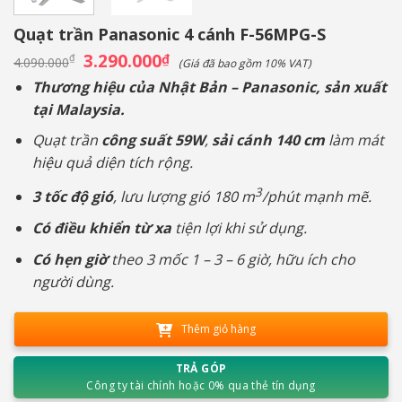
Quạt trần Panasonic 4 cánh F-56MPG-S
Giá
3.290.000
Giá
₫
₫
4.090.000
(Giá đã bao gồm 10% VAT)
gốc
hiện
là:
tại
Thương hiệu của Nhật Bản – Panasonic, sản xuất
4.090.000₫.
là:
tại Malaysia.
3.290.000₫.
Quạt trần
công suất 59W
,
sải cánh 140 cm
làm mát
hiệu quả diện tích rộng.
3
3 tốc độ gió
, lưu lượng gió 180 m
/phút mạnh mẽ.
Có điều khiển từ xa
tiện lợi khi sử dụng.
Có hẹn giờ
theo 3 mốc 1 – 3 – 6 giờ, hữu ích cho
người dùng.
Thêm giỏ hàng
TRẢ GÓP
Công ty tài chính hoặc 0% qua thẻ tín dụng