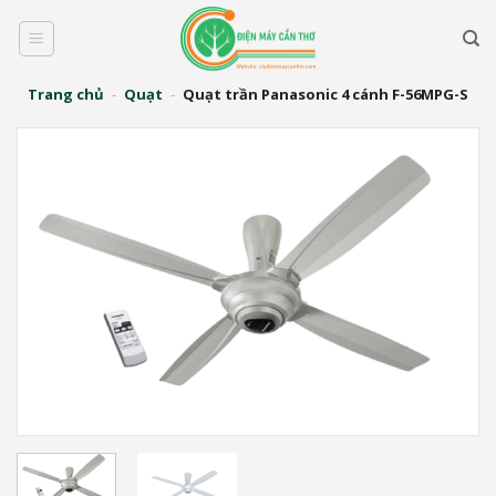
Bỏ
qua
nội
dung
Trang chủ
-
Quạt
-
Quạt trần Panasonic 4 cánh F-56MPG-S