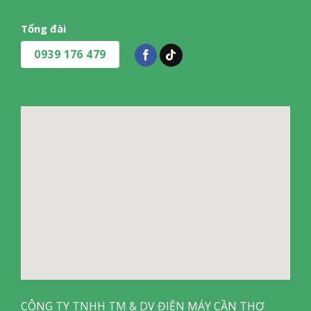
Tổng đài
0939 176 479
CÔNG TY TNHH TM & DV ĐIỆN MÁY CẦN THƠ