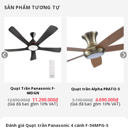
Loại motor:
SẢN PHẨM TƯƠNG TỰ
Bạc đạn
Đường kính cánh quạt:
4 cánh – 140 cm
Chất liệu cánh quạt:
Metal
Loại móc treo:
Móc chữ J (không kèm theo quạt)
Thương hiệu của:
Quạt Trần Panasonic F-
Quạt trần Alpha PRATO-5
60DGN
Nhật Bản
Giá
Giá
Giá
Giá
11.290.000
₫
4.690.000
₫
12.690.000
₫
5.190.000
₫
n
gốc
hiện
gốc
hiện
(Giá đã bao gồm 10% VAT)
(Giá đã bao gồm 10% VAT)
Sản xuất tại:
là:
tại
là:
tại
12.690.000₫.
là:
5.190.000₫.
là:
90.000₫.
11.290.000₫.
4.690
Malaysia
Đánh giá Quạt trần Panasonic 4 cánh F-56MPG-S
Năm ra mắt: