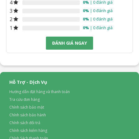
4
0%
| 0 đánh giá
3
0%
| 0 đánh giá
2
0%
| 0 đánh giá
1
0%
| 0 đánh giá
ĐÁNH GIÁ NGAY
Hỗ Trợ - Dịch Vụ
Hướng dẫn đặt hàng và thanh toán
Tra cứu đơn hàng
Chính sách bảo mật
*Hình ảnh chỉ mang tính chất minh họa
Chính sách bảo hành
Chính sách đổi trả
Cánh quạt Lifan gồm 3 lá với kích thước tương đối lớn, hỗ trợ
Chính sách kiểm hàng
tạo luồng gió lan tỏa đều. Khi sử dụng trong không gian vừa
Chính Sách thanh toán