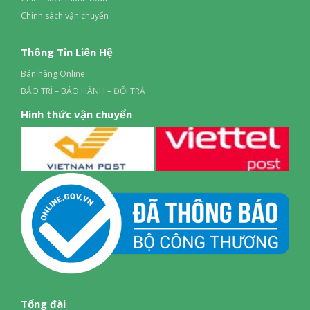
phải, bạn có thể cảm nhận luồng gió phân bổ khá ổn định,
Chính sách vận chuyển
không quá tập trung vào một điểm.
Thông Tin Liên Hệ
Bán hàng Online
BẢO TRÌ – BẢO HÀNH – ĐỔI TRẢ
Hình thức vận chuyển
Tổng đài