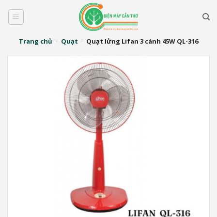
Bỏ
qua
nội
dung
Trang chủ
-
Quạt
-
Quạt lửng Lifan 3 cánh 45W QL-316