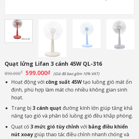
Quạt lửng Lifan 3 cánh 45W QL-316
Giá
599.000
Giá
₫
₫
890.000
(Giá đã bao gồm 10% VAT)
gốc
hiện
là:
tại
Hoạt động với
công suất 45W
tạo luồng gió mát ổn
890.000₫.
là:
định, phù hợp làm mát cho nhiều không gian sinh
599.000₫.
hoạt.
Trang bị
3 cánh quạt
đường kính lớn giúp tăng khả
năng tạo gió và phân bổ luồng gió đều khắp phòng.
Quạt có
3 mức gió tùy chỉnh
với
bảng điều khiển
nút xoay
giúp thao tác điều chỉnh nhanh chóng và