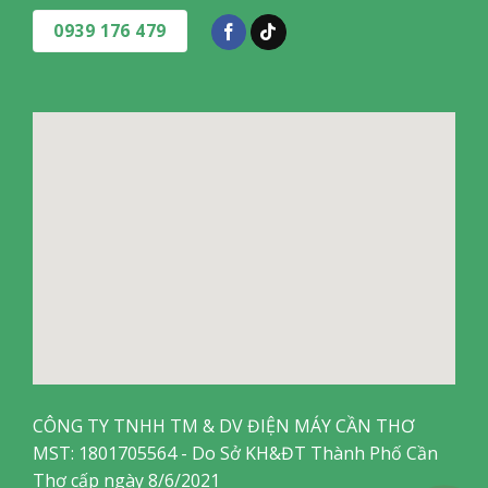
0939 176 479
*Hình ảnh chỉ mang tính chất minh họa
Loại motor và công suất hoạt động
Quạt sử dụng
motor bạc đạn
, mang lại khả năng vận hành
ổn định trong suốt quá trình sử dụng. Khi hoạt động liên tục
trong thời gian dài, quạt vẫn duy trì được hiệu suất ở mức
phù hợp với nhu cầu làm mát cơ bản.
CÔNG TY TNHH TM & DV ĐIỆN MÁY CẦN THƠ
MST: 1801705564 - Do Sở KH&ĐT Thành Phố Cần
Thơ cấp ngày 8/6/2021