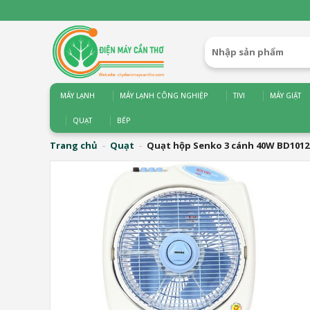
Bỏ
qua
nội
Tìm
dung
kiếm:
MÁY LẠNH
MÁY LẠNH CÔNG NGHIỆP
TIVI
MÁY GIẶT
QUẠT
BẾP
Trang chủ
-
Quạt
-
Quạt hộp Senko 3 cánh 40W BD1012