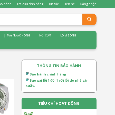
ảo hành
Tra cứu đơn hàng
Tin tức
Liên hệ
Đăng nhập
MÁY NƯỚC NÓNG
NỒI CƠM
LÒ VI SÓNG
THÔNG TIN BẢO HÀNH
Bảo hành chính hãng
Bao xài lỗi 1 đổi 1 với lỗi do nhà sản
xuất.
TIÊU CHÍ HOẠT ĐỘNG