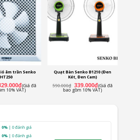
ãi khác
và nhiều ưu đãi khác
,… màu sắc tươi tắn, bắt mắt, tô điểm cho không gian,
 cho không gian sử dụng.
ió âm trần Senko
Quạt Bàn Senko B1210 (Đen
HT250
Két, Đen Cam)
iá
Giá
Giá
Giá
329.000
₫
339.000
₫
(Giá đã
590.000
₫
(Giá đã
ốc
hiện
gốc
hiện
ồm 10% VAT)
bao gồm 10% VAT)
à:
tại
là:
tại
90.000₫.
là:
590.000₫.
là:
329.000₫.
339.000₫.
0%
| 0 đánh giá
0%
| 0 đánh giá