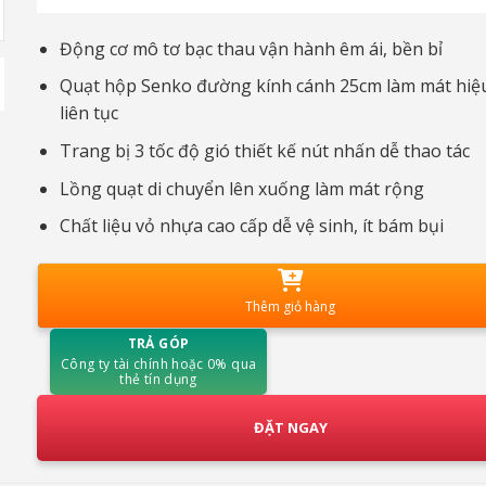
Động cơ mô tơ bạc thau vận hành êm ái, bền bỉ
Quạt hộp Senko đường kính cánh 25cm làm mát hiệu
liên tục
Trang bị 3 tốc độ gió thiết kế nút nhấn dễ thao tác
Lồng quạt di chuyển lên xuống làm mát rộng
Chất liệu vỏ nhựa cao cấp dễ vệ sinh, ít bám bụi
Thêm giỏ hàng
TRẢ GÓP
Công ty tài chính hoặc 0% qua
thẻ tín dụng
ĐẶT NGAY