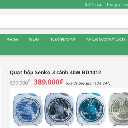
Giới thiệu
Trung tâm b
MÁY SẤY
TỦ LẠNH
TỦ ĐÔNG/TỦ MÁT
MÁY LỌC NƯỚC/MÁY LỌC KK
Quạt hộp Senko 3 cánh 40W BD1012
389.000
Giá
₫
Giá
₫
690.000
(Giá đã bao gồm 10% VAT)
gốc
hiện
là:
tại
690.000₫.
là:
389.000₫.