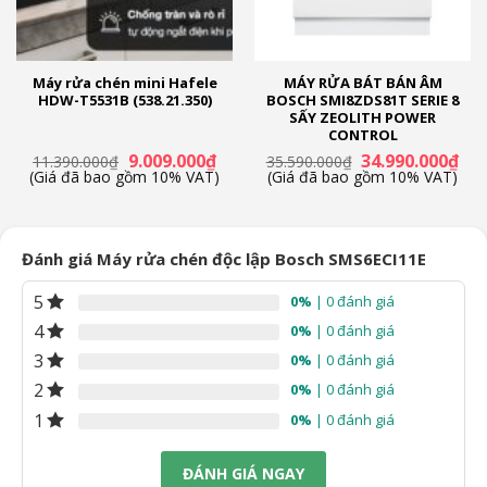
tách thủy tinh
Extra Clean Zone – Khu vực tăng cường rửa
sạch cho những vết bẩn khó trị
Chức năng vệ sinh máy
Machine care
Chức năng hẹn giờ (từ 1 – 24 tiếng)
Đèn LED
Máy rửa chén mini Hafele
MÁY RỬA BÁT BÁN ÂM
báo hết muối, hết nước làm bóng
Vario Speed Plus: tiết kiệm
HDW-T5531B (538.21.350)
BOSCH SMI8ZDS81T SERIE 8
65% thời gian rửa
Aquastop – tự ngắt nguồn nước khi có rò
SẤY ZEOLITH POWER
CONTROL
rỉAquaSensor – Cảm biến nước
á
Giá
Giá
Giá
Giá
9.009.000
₫
34.990.000
₫
11.390.000
₫
35.590.000
₫
ện
gốc
hiện
gốc
hiệ
Khay chén:
(Giá đã bao gồm 10% VAT)
(Giá đã bao gồm 10% VAT)
là:
tại
là:
tại
Khay dao kéo
Khay trên
Khay dưới
11.390.000₫.
là:
35.590.000₫.
là:
.590.000₫.
9.009.000₫.
34.
Chất liệu vỏ máy:
Đánh giá Máy rửa chén độc lập Bosch SMS6ECI11E
Thép sơn tĩnh điện
Chất liệu cửa:
5
0%
| 0 đánh giá
Thép sơn tĩnh điện
4
0%
| 0 đánh giá
Bảng điều khiển:
3
0%
| 0 đánh giá
Nút nhấn
Màn hình hiển thị
2
0%
| 0 đánh giá
Kích thước – Khối lượng:
1
0%
| 0 đánh giá
Cao 84.5 cm – Ngang 60 cm – Sâu 60 cm – Nặng 55.9 kg
Chiều dài ống cấp nước:
ĐÁNH GIÁ NGAY