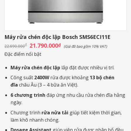
Máy rửa chén độc lập Bosch SMS6ECI11E
Giá
21.790.000
Giá
₫
₫
22.690.000
(Giá đã bao gồm 10% VAT)
gốc
hiện
là:
tại
Đặc điểm nổi bật
22.690.000₫.
là:
21.790.000₫.
Máy rửa chén độc lập
lắp đặt được nhiều vị trí.
Công suất
2400W
rửa được khoảng
13 bộ chén
đĩa
châu Âu (3 – 4 bữa ăn Việt).
6 chương trình
đáp ứng nhu cầu rửa chén đĩa hằng
ngày.
Chương trình
rửa nửa tải
giúp tiết kiệm thời gian,
làm khô nhanh chóng.
Dosage Assistant
giúp viên rửa được phân bổ đều