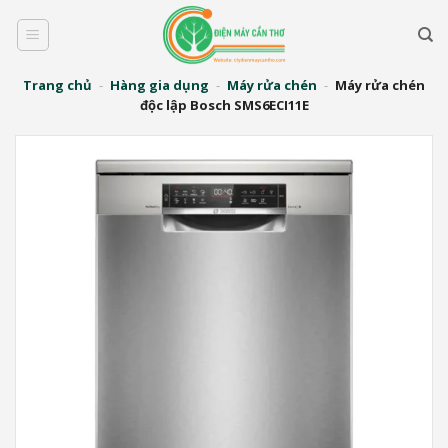
Bỏ
qua
nội
dung
Trang chủ
-
Hàng gia dụng
-
Máy rửa chén
-
Máy rửa chén
độc lập Bosch SMS6ECI11E