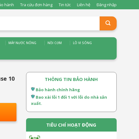
ảo hành
Tra cứu đơn hàng
Tin tức
Liên hệ
Đăng nhập
MÁY NƯỚC NÓNG
NỒI CƠM
LÒ VI SÓNG
se 10
THÔNG TIN BẢO HÀNH
Bảo hành chính hãng
Bao xài lỗi 1 đổi 1 với lỗi do nhà sản
xuất.
TIÊU CHÍ HOẠT ĐỘNG