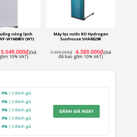
 uống nóng lạnh
Máy lọc nước RO Hydrogen
WF-W1669BV (W1)
Sunhouse SHA8829K
Giá
Giá
Giá
Giá
5.049.000
₫
4.389.000
₫
(Giá
5.390.000
₫
(Giá
gốc
hiện
gốc
hiện
 gồm 10% VAT)
đã bao gồm 10% VAT)
là:
tại
là:
tại
5.590.000₫.
là:
5.390.000₫.
là:
5.049.000₫.
4.389.000₫.
0%
| 0 đánh giá
0%
| 0 đánh giá
0%
| 0 đánh giá
ĐÁNH GIÁ NGAY
0%
| 0 đánh giá
0%
| 0 đánh giá