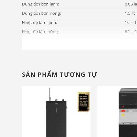
Dung tích bồn lạnh:
0.85 lí
Dung tích bồn nóng:
1.5 lít
Nhiệt độ làm lạnh:
10 – 1
Nhiệt độ làm nóng:
82 – 9
Khối lượng sản phẩm (kg):
25 kg
Kích thước sản phẩm:
366 x
SẢN PHẨM TƯƠNG TỰ
và nhiều ưu đãi khá
và nhiều ưu đãi khác