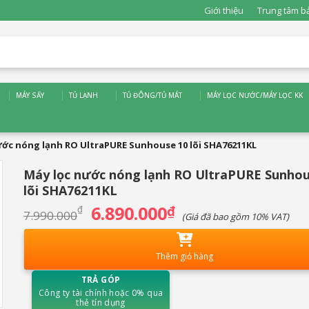
Giới thiệu
Trung tâm b
MÁY SẤY
TỦ LẠNH
TỦ ĐÔNG/TỦ MÁT
MÁY LỌC NƯỚC/MÁY LỌC KK
ước nóng lạnh RO UltraPURE Sunhouse 10 lõi SHA76211KL
Máy lọc nước nóng lạnh RO UltraPURE Sunhou
lõi SHA76211KL
6.890.000
Giá
₫
Giá
₫
7.990.000
(Giá đã bao gồm 10% VAT)
gốc
hiện
là:
tại
7.990.000₫.
là:
6.890.000₫.
Thêm giỏ hàng
TRẢ GÓP
Công ty tài chính hoặc 0% qua
thẻ tín dụng