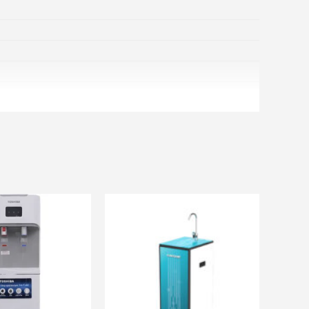
ãi khác
và nhiều ưu đãi khác