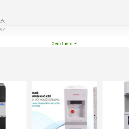
t
2ºC
5ºC
Xem thêm
 960 x 290 mm
c
và nhiều ưu đãi khác
và nhiều ưu đ