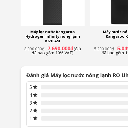
rogen
Máy lọc nước Kangaroo
Máy nước nó
nh
Hydrogen Infinity nóng lạnh
Kangaroo K
W
KG10A9I
Giá
Giá
Giá
Giá
0
₫
7.690.000
₫
5.04
(Giá
8.990.000
₫
(Giá
5.290.000
₫
hiện
gốc
hiện
gốc
T)
đã bao gồm 10% VAT)
đã bao gồm 1
tại
là:
tại
là:
là:
8.990.000₫.
là:
5.290
8.790.000₫.
7.690.000₫.
Đánh giá Máy lọc nước nóng lạnh RO U
5
4
3
2
1