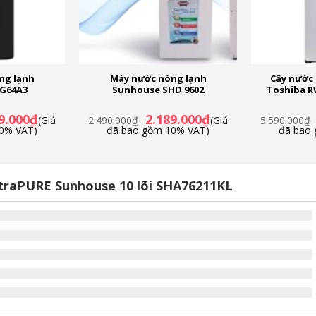
ng lạnh
Máy nước nóng lạnh
Cây nước
G64A3
Sunhouse SHD 9602
Toshiba R
Giá
Giá
Giá
9.000
₫
2.189.000
₫
(Giá
2.490.000
₫
(Giá
5.590.000
₫
hiện
gốc
hiện
0% VAT)
đã bao gồm 10% VAT)
đã bao
tại
là:
tại
.000₫.
là:
2.490.000₫.
là:
5.049.000₫.
2.189.000₫.
ltraPURE Sunhouse 10 lõi SHA76211KL