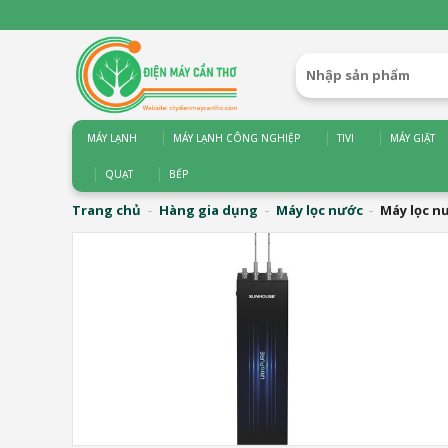
Bỏ
qua
nội
Tìm
dung
kiếm:
MÁY LẠNH
MÁY LẠNH CÔNG NGHIỆP
TIVI
MÁY GIẶT
QUẠT
BẾP
Trang chủ
-
Hàng gia dụng
-
Máy lọc nước
-
Máy lọc n