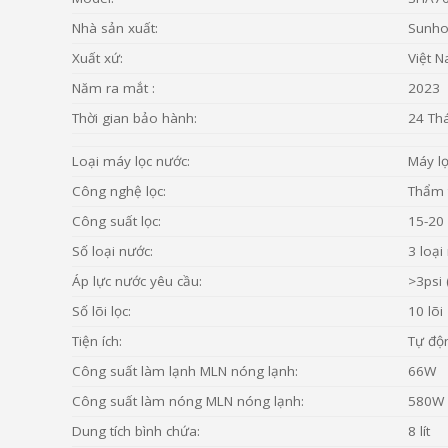
Nhà sản xuất:
Sunho
Xuất xứ:
Việt 
Năm ra mắt :
2023
Thời gian bảo hành:
24 Th
Loại máy lọc nước:
Máy l
Công nghệ lọc:
Thẩm 
Công suất lọc:
15-20 l
Số loại nước:
3 loại
Áp lực nước yêu cầu:
>3psi 
Số lõi lọc:
10 lõi
Tiện ích:
Tự độn
Công suất làm lạnh MLN nóng lạnh:
66W
Công suất làm nóng MLN nóng lạnh:
580W
Dung tích bình chứa:
8 lít