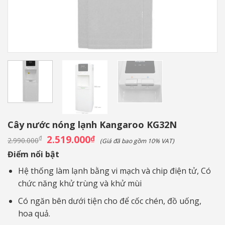
Cây nước nóng lạnh Kangaroo KG32N
Giá
2.519.000
Giá
₫
₫
2.990.000
(Giá đã bao gồm 10% VAT)
gốc
hiện
là:
tại
Điểm nổi bật
2.990.000₫.
là:
2.519.000₫.
Hệ thống làm lạnh bằng vi mạch và chip điện tử, Có
chức năng khử trùng và khử mùi
Có ngăn bên dưới tiện cho để cốc chén, đồ uống,
hoa quả.