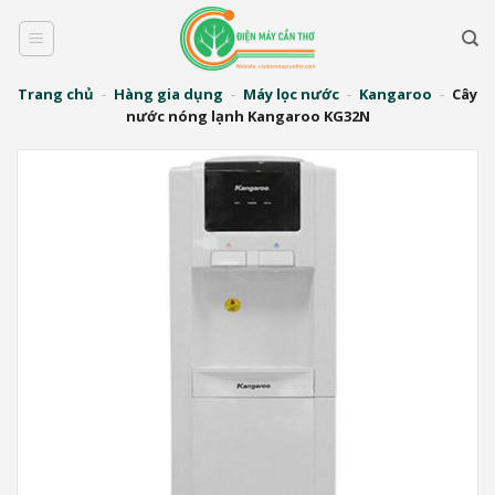
Bỏ
qua
nội
dung
Trang chủ
-
Hàng gia dụng
-
Máy lọc nước
-
Kangaroo
-
Cây
nước nóng lạnh Kangaroo KG32N