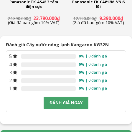
Panasonic TK-AS45 3 tấm
Panasonic TK-CA812M-VN 6
điện cực
lõi
Giá
Giá
Giá
Giá
23.790.000
₫
9.390.000
₫
24.890.000
₫
12.190.000
₫
n
gốc
hiện
gốc
hiện
(Giá đã bao gồm 10% VAT)
(Giá đã bao gồm 10% VAT)
là:
tại
là:
tại
24.890.000₫.
là:
12.190.000₫.
là:
19.000₫.
23.790.000₫.
9.39
Đánh giá Cây nước nóng lạnh Kangaroo KG32N
5
0%
| 0 đánh giá
4
0%
| 0 đánh giá
3
0%
| 0 đánh giá
2
0%
| 0 đánh giá
1
0%
| 0 đánh giá
ĐÁNH GIÁ NGAY