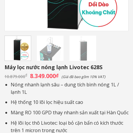
Máy lọc nước nóng lạnh Livotec 628S
Giá
8.349.000
Giá
₫
₫
10.879.000
(Giá đã bao gồm 10% VAT)
gốc
hiện
là:
tại
Nóng nhanh lạnh sâu – dung tích bình nóng 1L /
10.879.000₫.
là:
lạnh 1L
8.349.000₫.
Hệ thống 10 lõi lọc hiệu suất cao
Màng RO 100 GPD thay nhanh sản xuất tại Hàn Quốc
Hệ lõi lọc thô Livotec: loại bỏ cặn bẩn có kích thước
trên 1 micron trong nước