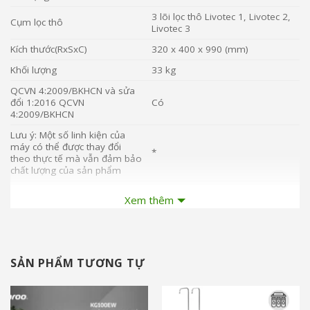
3 lõi lọc thô Livotec 1, Livotec 2,
Cụm lọc thô
Livotec 3
Kích thước(RxSxC)
320 x 400 x 990 (mm)
Khối lượng
33 kg
QCVN 4:2009/BKHCN và sửa
đổi 1:2016 QCVN
Có
4:2009/BKHCN
Lưu ý: Một số linh kiện của
máy có thể được thay đổi
*
theo thực tế mà vẫn đảm bảo
chất lượng của sản phẩm
Bảo hành 36 tháng với linh kiện
Xem thêm
điện thuộc hệ thống lọc nước
Bảo hành
(adapter, bơm, van áp cao, van
áp thấp, van điện từ…………)
Xuất xứ
Việt Nam
SẢN PHẨM TƯƠNG TỰ