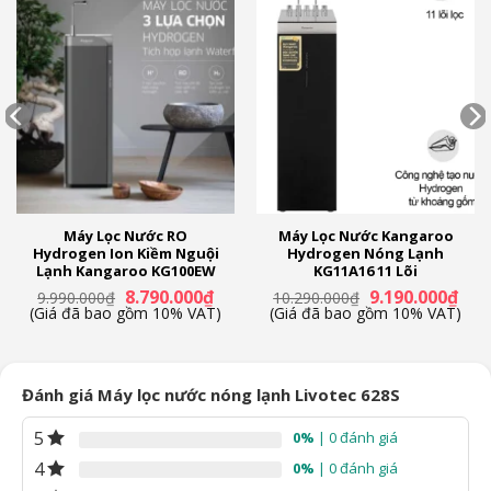
Máy Lọc Nước RO
Máy Lọc Nước Kangaroo
Hydrogen Ion Kiềm Nguội
Hydrogen Nóng Lạnh
Lạnh Kangaroo KG100EW
KG11A16 11 Lõi
Giá
Giá
Giá
Giá
8.790.000
₫
9.190.000
₫
9.990.000
₫
10.290.000
₫
n
gốc
hiện
gốc
hiện
(Giá đã bao gồm 10% VAT)
(Giá đã bao gồm 10% VAT)
là:
tại
là:
tại
9.990.000₫.
là:
10.290.000₫.
là:
90.000₫.
8.790.000₫.
9.19
Đánh giá Máy lọc nước nóng lạnh Livotec 628S
5
0%
| 0 đánh giá
4
0%
| 0 đánh giá