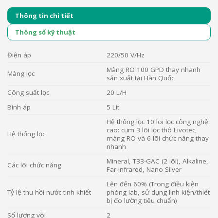
Thông tin chi tiết
Thông số kỹ thuật
Điện áp
220/50 V/Hz
Màng RO 100 GPD thay nhanh
Màng lọc
sản xuất tại Hàn Quốc
Công suất lọc
20 L/H
Bình áp
5 Lít
Hệ thống lọc 10 lõi lọc công nghệ
cao: cụm 3 lõi lọc thô Livotec,
Hệ thống lọc
màng RO và 6 lõi chức năng thay
nhanh
Mineral, T33-GAC (2 lõi), Alkaline,
Các lõi chức năng
Far infrared, Nano Silver
Lên đến 60% (Trong điều kiện
Tỷ lệ thu hồi nước tinh khiết
phòng lab, sử dụng linh kiện/thiết
bị đo lường tiêu chuẩn)
Số lượng vòi
2