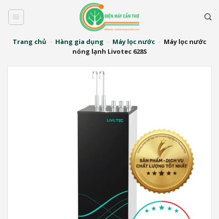
Bỏ
qua
nội
dung
Trang chủ
-
Hàng gia dụng
-
Máy lọc nước
-
Máy lọc nước
nóng lạnh Livotec 628S