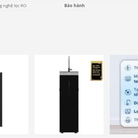
g nghệ lọc RO
Bảo hành
c
và nhiều ưu đãi khác
và nhiều ưu đ