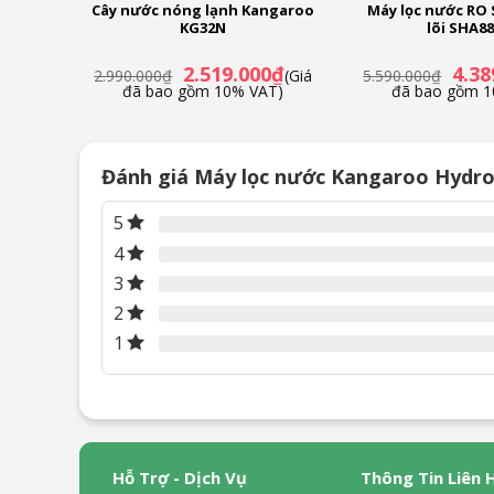
roo
Cây nước nóng lạnh Kangaroo
Máy lọc nước RO
g lạnh
KG32N
lõi SHA8
Giá
Giá
Giá
Giá
0
₫
2.519.000
₫
4.38
(Giá
2.990.000
₫
(Giá
5.590.000
₫
hiện
gốc
hiện
gốc
T)
đã bao gồm 10% VAT)
đã bao gồm 1
tại
là:
tại
là:
là:
2.990.000₫.
là:
5.590
7.690.000₫.
2.519.000₫.
Đánh giá Máy lọc nước Kangaroo Hydr
5
4
3
2
1
Hỗ Trợ - Dịch Vụ
Thông Tin Liên 