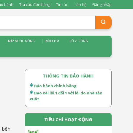
ảo hành
Tra cứu đơn hàng
Tin tức
Liên hệ
Đăng nhập
MÁY NƯỚC NÓNG
NỒI CƠM
LÒ VI SÓNG
THÔNG TIN BẢO HÀNH
Bảo hành chính hãng
Bao xài lỗi 1 đổi 1 với lỗi do nhà sản
xuất.
TIÊU CHÍ HOẠT ĐỘNG
à bền