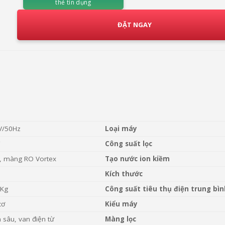
thẻ tín dụng
ĐẶT NGAY
V/50Hz
Loại máy
Công suất lọc
i, màng RO Vortex
Tạo nước ion kiềm
Kích thước
5Kg
Công suất tiêu thụ điện trung bìn
cơ
Kiểu máy
sâu, van điện từ
Màng lọc