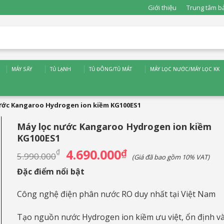
Giới thiệu
Trung tâm b
MÁY SẤY
TỦ LẠNH
TỦ ĐÔNG/TỦ MÁT
MÁY LỌC NƯỚC/MÁY LỌC KK
ước Kangaroo Hydrogen ion kiềm KG100ES1
Máy lọc nước Kangaroo Hydrogen ion kiềm
KG100ES1
4.690.000
Giá
₫
Giá
₫
5.990.000
(Giá đã bao gồm 10% VAT)
gốc
hiện
là:
tại
Đặc điểm nổi bật
5.990.000₫.
là:
4.690.000₫.
Công nghệ điện phân nước RO duy nhất tại Việt Nam
Tạo nguồn nước Hydrogen ion kiềm ưu việt, ổn định v