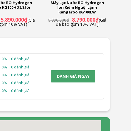
ước RO Hydrogen
Máy Lọc Nước RO Hydrogen
 KG100HD2 8 lõi
Ion Kiềm Nguội Lạnh
Kangaroo KG100EW
Giá
Giá
Giá
Giá
5.890.000
₫
8.790.000
₫
(Giá
9.990.000
₫
(Giá
gốc
hiện
gốc
hiện
 gồm 10% VAT)
đã bao gồm 10% VAT)
là:
tại
là:
tại
6.990.000₫.
là:
9.990.000₫.
là:
5.890.000₫.
8.790.000₫.
0%
| 0 đánh giá
0%
| 0 đánh giá
0%
| 0 đánh giá
ĐÁNH GIÁ NGAY
0%
| 0 đánh giá
0%
| 0 đánh giá