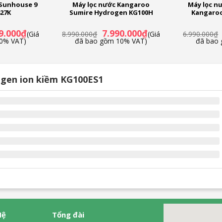
 Sunhouse 9
Máy lọc nước Kangaroo
Máy lọc n
827K
Sumire Hydrogen KG100H
Kangaroo
Giá
Giá
Giá
9.000
₫
7.990.000
₫
(Giá
8.990.000
₫
(Giá
6.990.000
₫
hiện
gốc
hiện
0% VAT)
đã bao gồm 10% VAT)
đã bao
tại
là:
tại
.000₫.
là:
8.990.000₫.
là:
4.389.000₫.
7.990.000₫.
ogen ion kiềm KG100ES1
Hệ
Tổng đài