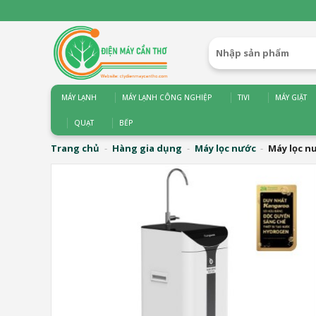
Bỏ
qua
nội
Tìm
dung
kiếm:
MÁY LẠNH
MÁY LẠNH CÔNG NGHIỆP
TIVI
MÁY GIẶT
QUẠT
BẾP
Trang chủ
-
Hàng gia dụng
-
Máy lọc nước
-
Máy lọc n