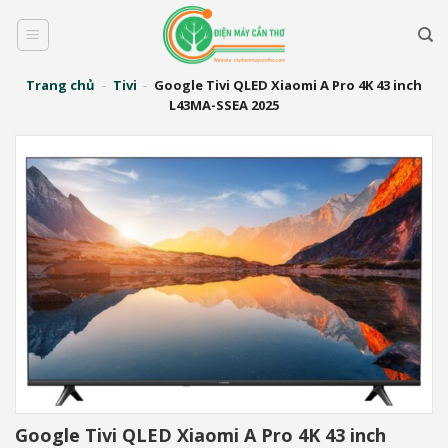
Bỏ
qua
nội
dung
Trang chủ
-
Tivi
-
Google Tivi QLED Xiaomi A Pro 4K 43 inch
L43MA-SSEA 2025
Google Tivi QLED Xiaomi A Pro 4K 43 inch