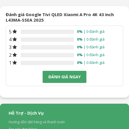
5.190.000₫.
là:
6.900.000₫.
là:
90.000₫.
4.389.000₫.
5.269
Đánh giá Google Tivi QLED Xiaomi A Pro 4K 43 inch
L43MA-SSEA 2025
5
0%
| 0 đánh giá
4
0%
| 0 đánh giá
3
0%
| 0 đánh giá
2
0%
| 0 đánh giá
1
0%
| 0 đánh giá
ĐÁNH GIÁ NGAY
Hỗ Trợ - Dịch Vụ
Hướng dẫn đặt hàng và thanh toán