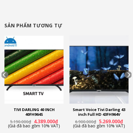
SẢN PHẨM TƯƠNG TỰ
TIVI DARLING 40 INCH
Smart Voice Tivi Darling 43
40FH964S
inch Full HD 43FH964V
Giá
Giá
Giá
Giá
4.389.000
₫
5.269.000
₫
5.190.000
₫
6.900.000
₫
n
gốc
hiện
gốc
hiện
(Giá đã bao gồm 10% VAT)
(Giá đã bao gồm 10% VAT)
là:
tại
là:
tại