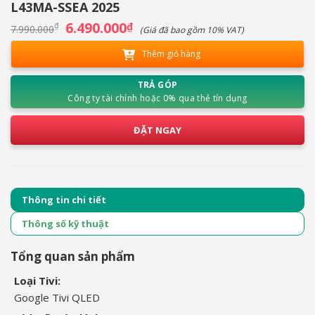
L43MA-SSEA 2025
Giá
6.490.000
Giá
₫
₫
7.990.000
(Giá đã bao gồm 10% VAT)
gốc
hiện
là:
tại
Thêm giỏ hàng
7.990.000₫.
là:
6.490.000₫.
TRẢ GÓP
Công ty tài chính hoặc 0% qua thẻ tín dụng
ĐẶT NGAY
Thông tin chi tiết
Thông số kỹ thuật
Tổng quan sản phẩm
Loại Tivi:
Google Tivi QLED