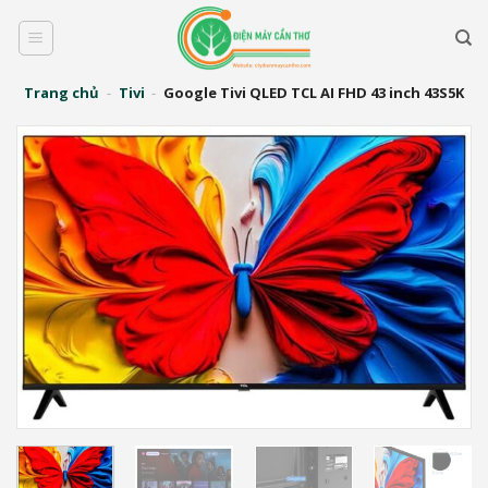
Bỏ
qua
nội
dung
Trang chủ
-
Tivi
-
Google Tivi QLED TCL AI FHD 43 inch 43S5K