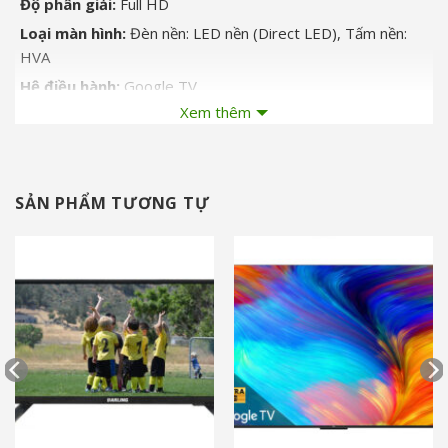
Độ phân giải:
Full HD
Loại màn hình:
Đèn nền: LED nền (Direct LED), Tấm nền:
HVA
Hệ điều hành:
Google TV
Xem thêm
Chất liệu chân đế:
Nhựa
Chất liệu viền tivi:
Hợp kim
Nơi sản xuất:
Việt Nam
Năm ra mắt:
2025
SẢN PHẨM TƯƠNG TỰ