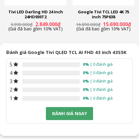
Tivi LED Darling HD 24 Inch
Google Tivi TCL LED 4K 75
24HD930T2
inch 75P638
Giá
Giá
Giá
Giá
2.849.000
₫
15.690.000
₫
3.990.000
₫
16.890.000
₫
n
gốc
hiện
gốc
hiệ
(Giá đã bao gồm 10% VAT)
(Giá đã bao gồm 10% VAT)
là:
tại
là:
tại
3.990.000₫.
là:
16.890.000₫.
là:
49.000₫.
2.849.000₫.
15.
Đánh giá Google Tivi QLED TCL AI FHD 43 inch 43S5K
5
0%
| 0 đánh giá
4
0%
| 0 đánh giá
3
0%
| 0 đánh giá
2
0%
| 0 đánh giá
1
0%
| 0 đánh giá
ĐÁNH GIÁ NGAY