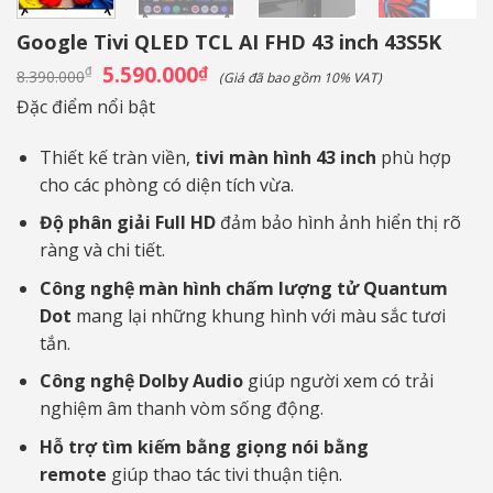
Google Tivi QLED TCL AI FHD 43 inch 43S5K
Giá
5.590.000
Giá
₫
₫
8.390.000
(Giá đã bao gồm 10% VAT)
gốc
hiện
là:
tại
Đặc điểm nổi bật
8.390.000₫.
là:
5.590.000₫.
Thiết kế tràn viền,
tivi màn hình 43 inch
phù hợp
cho các phòng có diện tích vừa.
Độ phân giải Full HD
đảm bảo hình ảnh hiển thị rõ
ràng và chi tiết.
Công nghệ
màn hình chấm lượng tử Quantum
Dot
mang lại những khung hình với màu sắc tươi
tắn.
Công nghệ Dolby Audio
giúp người xem có trải
nghiệm âm thanh vòm sống động.
Hỗ trợ tìm kiếm bằng giọng nói bằng
remote
giúp thao tác tivi thuận tiện.