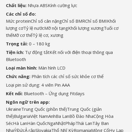
Chất liệu:
Nhựa ABSKính cường lực
Các chỉ số đo:
Mức protein
Chỉ số cân nặng
Chỉ số BMR
Chỉ số BMIKhối
lượng cơTỷ lệ nướcMỡ nội tạngKhối lượng xương
Tuổi cơ
thể
Mỡ cơ thể
Tỷ lệ cơ, xương
Trọng tải:
0 – 180 kg
Tiện ích:
Tự động tắt
Kết nối với điện thoại thông qua
Bluetooth
Loại màn hình:
Màn hình LCD
Chức năng:
Phân tích các chỉ số sức khỏe cơ thể
Loại pin sử dụng:
4 viên Pin AAA
Kết nối:
Bluetooth – Ứng dụng Fitdays
Ngôn ngữ trên app:
Ukraine
Trung Quốc (phồn thể)
Trung Quốc (giản
thể)
Bulgaria
Việt Nam
Anh
Ba Lan
Bồ Đào Nha
Cộng Hòa
Séc
Hà Lan
Hàn Quốc
Nga
Nhật
Pháp
Thái Lan
Tây Ban
Nha
Ý
Đức
Ả rập
Slovakia
Thổ Nhĩ Kỳ
Romania
Mông Cổ
Hy Lạp