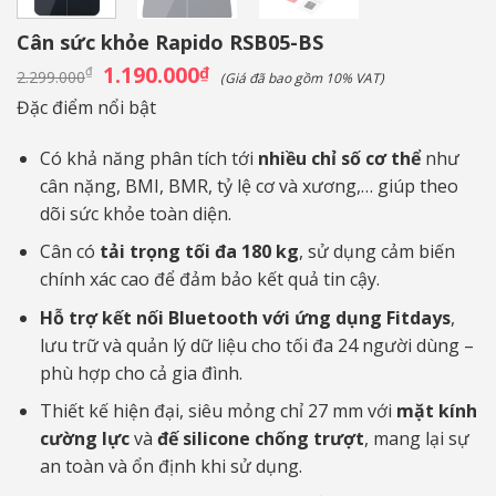
Cân sức khỏe Rapido RSB05-BS
Giá
1.190.000
Giá
₫
₫
2.299.000
(Giá đã bao gồm 10% VAT)
gốc
hiện
là:
tại
Đặc điểm nổi bật
2.299.000₫.
là:
1.190.000₫.
Có khả năng phân tích tới
nhiều chỉ số cơ thể
như
cân nặng, BMI, BMR, tỷ lệ cơ và xương,… giúp theo
dõi sức khỏe toàn diện.
Cân có
tải trọng tối đa 180 kg
, sử dụng cảm biến
chính xác cao để đảm bảo kết quả tin cậy.
Hỗ trợ kết nối Bluetooth với ứng dụng Fitdays
,
lưu trữ và quản lý dữ liệu cho tối đa 24 người dùng –
phù hợp cho cả gia đình.
Thiết kế hiện đại, siêu mỏng chỉ 27 mm với
mặt kính
cường lực
và
đế silicone chống trượt
, mang lại sự
an toàn và ổn định khi sử dụng.