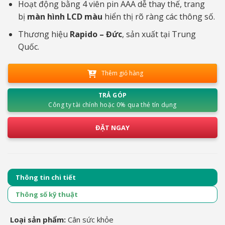
Hoạt động bằng 4 viên pin AAA dễ thay thế, trang
bị
màn hình LCD màu
hiển thị rõ ràng các thông số.
Thương hiệu
Rapido – Đức
, sản xuất tại Trung
Quốc.
Thêm giỏ hàng
TRẢ GÓP
Công ty tài chính hoặc 0% qua thẻ tín dụng
ĐẶT NGAY
Thông tin chi tiết
Thông số kỹ thuật
Loại sản phẩm:
Cân sức khỏe