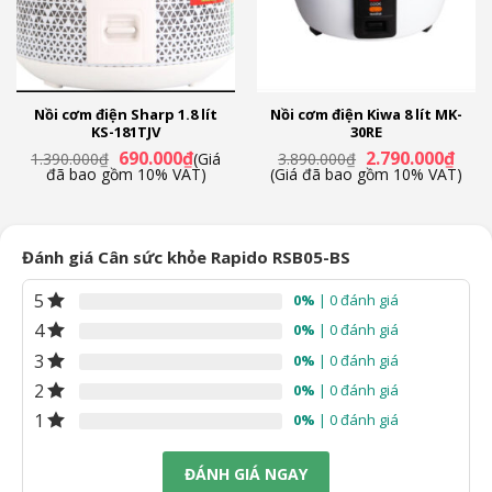
Nồi cơm điện Sharp 1.8 lít
Nồi cơm điện Kiwa 8 lít MK-
KS-181TJV
30RE
Giá
Giá
Giá
Giá
690.000
₫
2.790.000
₫
1.390.000
₫
(Giá
3.890.000
₫
n
gốc
hiện
gốc
hiện
đã bao gồm 10% VAT)
(Giá đã bao gồm 10% VAT)
là:
tại
là:
tại
1.390.000₫.
là:
3.890.000₫.
là:
90.000₫.
690.000₫.
2.790
Đánh giá Cân sức khỏe Rapido RSB05-BS
5
0%
| 0 đánh giá
4
0%
| 0 đánh giá
3
0%
| 0 đánh giá
2
0%
| 0 đánh giá
1
0%
| 0 đánh giá
ĐÁNH GIÁ NGAY