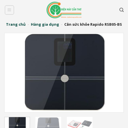
Bỏ
qua
nội
dung
Trang chủ
-
Hàng gia dụng
-
Cân sức khỏe Rapido RSB05-BS