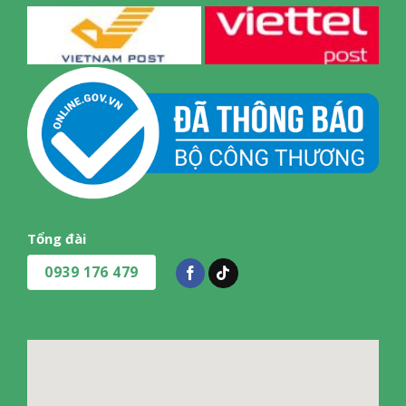
2.64kg
Điện áp
220V- 50hz
Công suất
400W
Xuất Xứ & Bảo Hành
Hãng Sản Xuất
Panasonic (Thương hiệu: Nhật Bản)
Tổng đài
Sản Xuất Tại
0939 176 479
Trung Quốc
Bảo hành
12 tháng