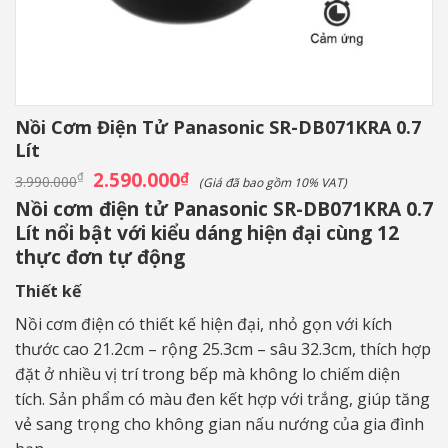
Nồi Cơm Điện Tử Panasonic SR-DB071KRA 0.7
Lít
Giá
2.590.000
Giá
₫
₫
3.990.000
(Giá đã bao gồm 10% VAT)
gốc
hiện
Nồi cơm điện tử Panasonic SR-DB071KRA 0.7
là:
tại
3.990.000₫.
là:
Lít nổi bật với kiểu dáng hiện đại cùng 12
2.590.000₫.
thực đơn tự động
Thiết kế
Nồi cơm điện có thiết kế hiện đại, nhỏ gọn với kích
thước cao 21.2cm – rộng 25.3cm – sâu 32.3cm, thích hợp
đặt ở nhiều vị trí trong bếp mà không lo chiếm diện
tích. Sản phẩm có màu đen kết hợp với trắng, giúp tăng
vẻ sang trọng cho không gian nấu nướng của gia đình