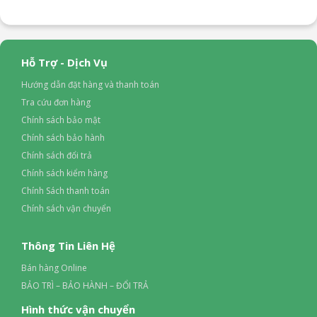
Phụ kiện
– Muỗng xới cơm
– Muỗng canh
Hỗ Trợ - Dịch Vụ
– Cốc đong
Hướng dẫn đặt hàng và thanh toán
Tra cứu đơn hàng
Tính năng khác
– Kiểm soát nhiệt độ chính xác cho cơm ngon mềm hơn
Chính sách bảo mật
– Làm sạch dễ dàng với ruột nồi chống dính và nắp có thể
Chính sách bảo hành
tháo rời
Chính sách đổi trả
Chính sách kiểm hàng
Nắp nồi con tháo rời được
Chính Sách thanh toán
Có
Chính sách vận chuyển
Thông Số Kỹ Thuật
Thông Tin Liên Hệ
Kích thước (RxSxC) (mm)
Bán hàng Online
Cao 21.2cm – Rộng 25.3cm – Sâu 32.3cm
BẢO TRÌ – BẢO HÀNH – ĐỔI TRẢ
Trọng lượng
Hình thức vận chuyển