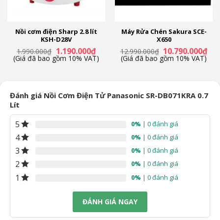
– Nấu nhanh
– Cơm hỗn hợp các loại gạo
– Cơm gạo lứt
Nồi cơm điện Sharp 2.8 lít
Máy Rửa Chén Sakura SCE-
KSH-D28V
X650
– Hâm nóng
Giá
Giá
Giá
Giá
1.190.000
₫
10.790.000
₫
1.990.000
₫
12.990.000
₫
– Cháo
n
gốc
hiện
gốc
hiệ
(Giá đã bao gồm 10% VAT)
(Giá đã bao gồm 10% VAT)
là:
tại
là:
tại
– Hầm/canh
1.990.000₫.
là:
12.990.000₫.
là:
49.000₫.
1.190.000₫.
10.
– Hấp
– Đun sôi tức thì
Đánh giá Nồi Cơm Điện Tử Panasonic SR-DB071KRA 0.7
– Sữa chua
Lít
– Bánh ngọt
5
0%
| 0 đánh giá
Hẹn giờ nấu
4
0%
| 0 đánh giá
Có
3
0%
| 0 đánh giá
2
0%
| 0 đánh giá
Phím điều khiển
1
0%
| 0 đánh giá
Cảm ứng
ĐÁNH GIÁ NGAY
Loại nắp
Nắp gài