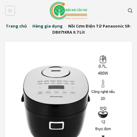
Bỏ
qua
nội
dung
Trang chủ
-
Hàng gia dụng
-
Nồi Cơm Điện Tử Panasonic SR-
DB071KRA 0.7 Lít