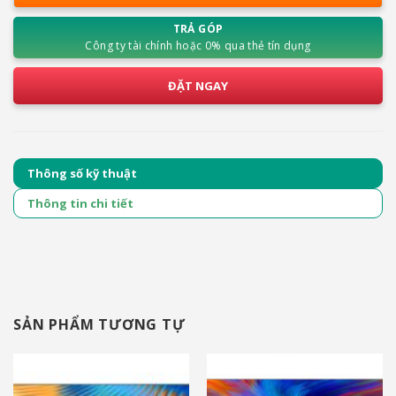
5.990.000₫.
TRẢ GÓP
Công ty tài chính hoặc 0% qua thẻ tín dụng
ĐẶT NGAY
Thông số kỹ thuật
Thông tin chi tiết
SẢN PHẨM TƯƠNG TỰ