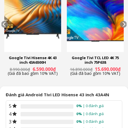
Google Tivi Hisense 4K 43
Google Tivi TCL LED 4K 75
inch 43A6500H
inch 75P638
á
Giá
Giá
Giá
Giá
6.590.000
₫
15.690.000
₫
8.990.000
₫
16.890.000
₫
ện
gốc
hiện
gốc
hiệ
(Giá đã bao gồm 10% VAT)
(Giá đã bao gồm 10% VAT)
là:
tại
là:
tại
8.990.000₫.
là:
16.890.000₫.
là:
.290.000₫.
6.590.000₫.
15.
Đánh giá Android Tivi LED Hisense 43 inch 43A4N
5
0%
| 0 đánh giá
4
0%
| 0 đánh giá
3
0%
| 0 đánh giá