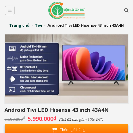
Bỏ
qua
nội
dung
Trang chủ
-
Tivi
-
Android Tivi LED Hisense 43 inch 43A4N
Android Tivi LED Hisense 43 inch 43A4N
Giá
5.990.000
Giá
₫
₫
6.590.000
(Giá đã bao gồm 10% VAT)
gốc
hiện
là:
tại
Thêm giỏ hàng
6.590.000₫.
là: