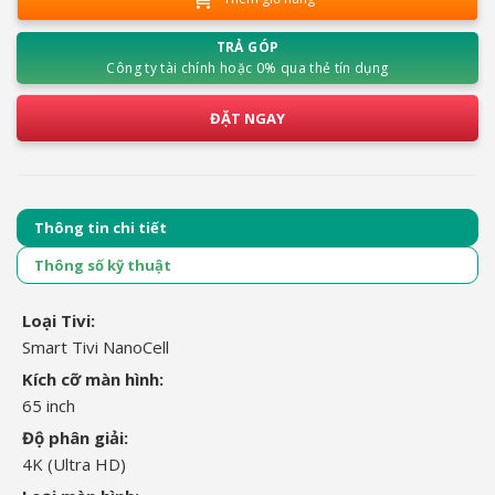
TRẢ GÓP
Công ty tài chính hoặc 0% qua thẻ tín dụng
ĐẶT NGAY
Thông tin chi tiết
Thông số kỹ thuật
Loại Tivi:
Smart Tivi NanoCell
Kích cỡ màn hình:
65 inch
Độ phân giải:
4K (Ultra HD)