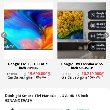
Google Tivi TCL LED 4K 75
Google Tivi Toshiba 4K 55
inch 75P638
inch 55C350LP
Giá
Giá
Giá
Giá
15.690.000
₫
10.219.000
₫
16.890.000
₫
14.990.000
₫
n
gốc
hiện
gốc
hiệ
(Giá đã bao gồm 10% VAT)
(Giá đã bao gồm 10% VAT)
là:
tại
là:
tại
16.890.000₫.
là:
14.990.000₫.
là:
19.000₫.
15.690.000₫.
10.
Đánh giá Smart Tivi NanoCell LG AI 4K 65 inch
65NANO80ASA
0%
| 0 đánh giá