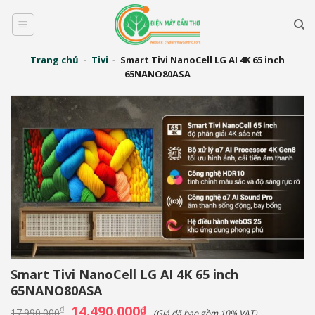
Bỏ
qua
nội
dung
Trang chủ
-
Tivi
-
Smart Tivi NanoCell LG AI 4K 65 inch
65NANO80ASA
Smart Tivi NanoCell LG AI 4K 65 inch
65NANO80ASA
Giá
14.490.000
Giá
₫
₫
17.990.000
(Giá đã bao gồm 10% VAT)