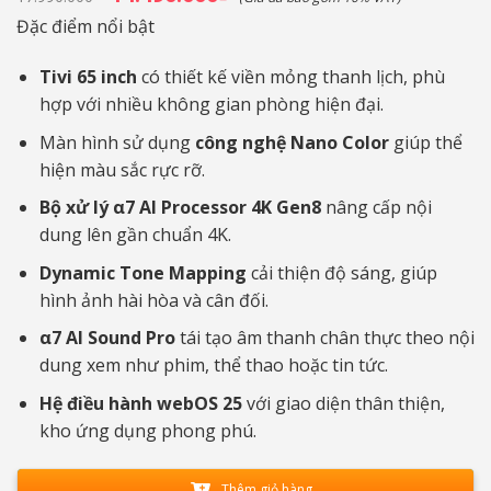
gốc
hiện
là:
tại
Đặc điểm nổi bật
17.990.000₫.
là:
14.490.000₫.
Tivi 65 inch
có thiết kế viền mỏng thanh lịch, phù
hợp với nhiều không gian phòng hiện đại.
Màn hình sử dụng
công nghệ Nano Color
giúp thể
hiện màu sắc rực rỡ.
Bộ xử lý α7 AI Processor 4K Gen8
nâng cấp nội
dung lên gần chuẩn 4K.
Dynamic Tone Mapping
cải thiện độ sáng, giúp
hình ảnh hài hòa và cân đối.
α7 AI Sound Pro
tái tạo âm thanh chân thực theo nội
dung xem như phim, thể thao hoặc tin tức.
Hệ điều hành webOS 25
với giao diện thân thiện,
kho ứng dụng phong phú.
Thêm giỏ hàng