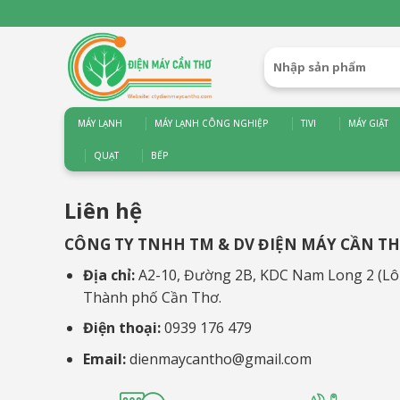
Bỏ
qua
nội
Tìm
dung
kiếm:
MÁY LẠNH
MÁY LẠNH CÔNG NGHIỆP
TIVI
MÁY GIẶT
QUẠT
BẾP
Liên hệ
CÔNG TY TNHH TM & DV ĐIỆN MÁY CẦN T
Địa chỉ:
A2-10, Đường 2B, KDC Nam Long 2 (Lô 
Thành phố Cần Thơ.
Điện thoại:
0939 176 479
Email:
dienmaycantho@gmail.com