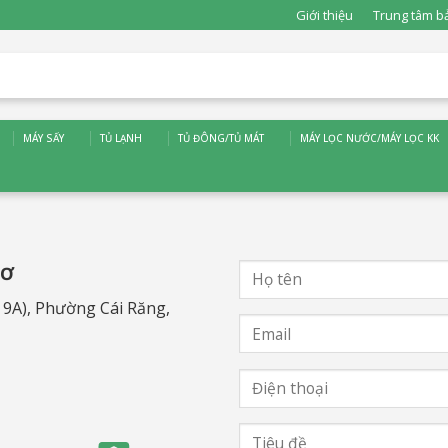
Giới thiệu
Trung tâm b
MÁY SẤY
TỦ LẠNH
TỦ ĐÔNG/TỦ MÁT
MÁY LỌC NƯỚC/MÁY LỌC KK
HƠ
9A), Phường Cái Răng,