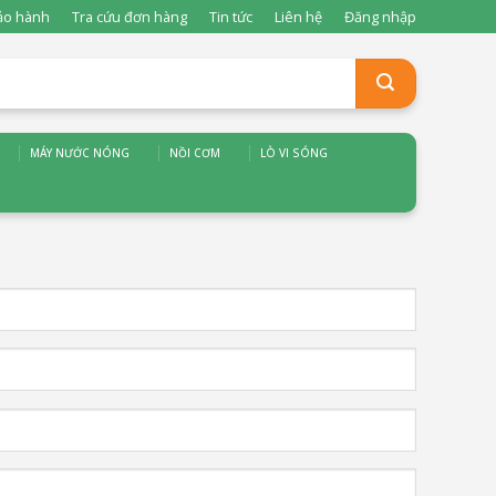
ảo hành
Tra cứu đơn hàng
Tin tức
Liên hệ
Đăng nhập
MÁY NƯỚC NÓNG
NỒI CƠM
LÒ VI SÓNG