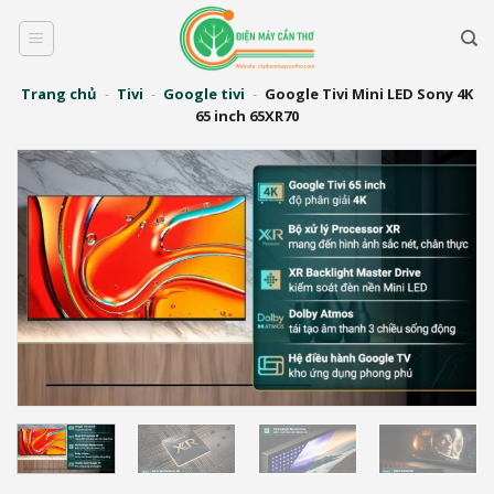
Bỏ
qua
nội
dung
Trang chủ
-
Tivi
-
Google tivi
-
Google Tivi Mini LED Sony 4K
65 inch 65XR70