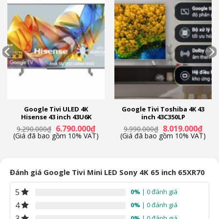
Google Tivi ULED 4K
Google Tivi Toshiba 4K 43
Hisense 43 inch 43U6K
inch 43C350LP
á
Giá
Giá
Giá
Giá
6.790.000
₫
8.019.000
₫
9.290.000
₫
9.990.000
₫
ện
gốc
hiện
gốc
hiện
(Giá đã bao gồm 10% VAT)
(Giá đã bao gồm 10% VAT)
là:
tại
là:
tại
9.290.000₫.
là:
9.990.000₫.
là:
.219.000₫.
6.790.000₫.
8.019
Đánh giá Google Tivi Mini LED Sony 4K 65 inch 65XR70
5
0%
| 0 đánh giá
4
0%
| 0 đánh giá
3
0%
| 0 đánh giá