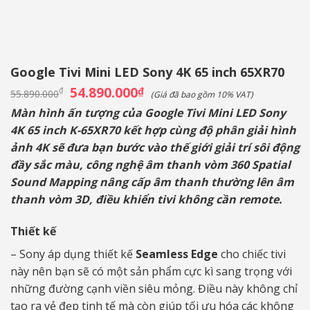
Google Tivi Mini LED Sony 4K 65 inch 65XR70
Giá
54.890.000
Giá
₫
₫
55.890.000
(Giá đã bao gồm 10% VAT)
gốc
hiện
là:
tại
Màn hình ấn tượng của
Google Tivi Mini LED Sony
55.890.000₫.
là:
4K 65 inch K-65XR70
kết hợp cùng độ phân giải hình
54.890.000₫.
ảnh 4K sẽ đưa bạn bước vào thế giới giải trí sôi động
đầy sắc màu, công nghệ âm thanh vòm 360 Spatial
Sound Mapping nâng cấp âm thanh thường lên âm
thanh vòm 3D, điều khiển tivi không cần remote.
Thiết kế
– Sony áp dụng thiết kế
Seamless Edge
cho chiếc tivi
này nên bạn sẽ có một sản phẩm cực kì sang trọng với
những đường cạnh viền siêu mỏng. Điều này không chỉ
tạo ra vẻ đẹp tinh tế mà còn giúp tối ưu hóa các không