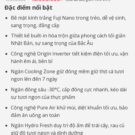
gốc
hiện
Đặc điểm nổi bật
là:
tại
49.690.000₫.
là:
46.990.000₫.
Bề mặt kính trắng Fuji Nano trong trẻo, dễ vệ sinh,
sang trọng, đẳng cấp
Thiết kế built-in hòa trộn giữa phong cách tối giản
Nhật Bản, sự sang trọng của Bắc Âu
Công nghệ Origin Inverter tiết kiệm điện tối ưu, vận
hành êm ái, bền bỉ
Ngăn Cooling Zone giữ đông mềm giữ thịt cá tươi
ngon lên đến 7 ngày
Ngăn đông sâu -30°C, cấp đông cực nhanh, kéo dài
sự tươi ngon của thực phẩm
Công nghệ Pure Air khử mùi, diệt khuẩn tối ưu, bảo
đảm ăn uống an toàn
Ngăn Hydro Fresh duy trì độ ẩm để trái cây, rau củ
giữ độ tươi ngon và dinh dưỡng