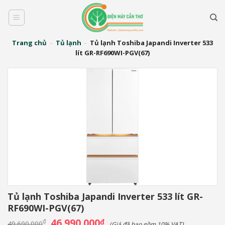
Bỏ
qua
nội
dung
Trang chủ
-
Tủ lạnh
-
Tủ lạnh Toshiba Japandi Inverter 533
lít GR-RF690WI-PGV(67)
Tủ lạnh Toshiba Japandi Inverter 533 lít GR-
RF690WI-PGV(67)
Giá
46.990.000
Giá
₫
₫
49.690.000
(Giá đã bao gồm 10% VAT)