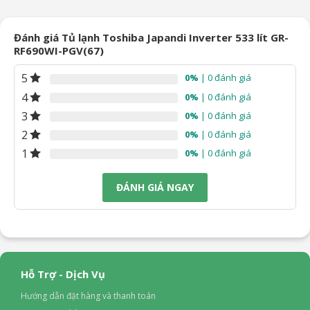
21.390.000₫.
là:
15.990.000₫.
là:
90.000₫.
20.890.000₫.
11.
Đánh giá Tủ lạnh Toshiba Japandi Inverter 533 lít GR-
RF690WI-PGV(67)
5
0%
| 0 đánh giá
4
0%
| 0 đánh giá
3
0%
| 0 đánh giá
2
0%
| 0 đánh giá
1
0%
| 0 đánh giá
ĐÁNH GIÁ NGAY
Hỗ Trợ - Dịch Vụ
Hướng dẫn đặt hàng và thanh toán