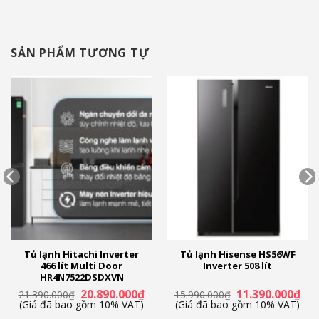
SẢN PHẨM TƯƠNG TỰ
Tủ lạnh Hitachi Inverter
Tủ lạnh Hisense HS56WF
466 lít Multi Door
Inverter 508 lít
HR4N7522DSDXVN
Giá
Giá
Giá
Giá
20.890.000
₫
11.390.000
₫
21.390.000
₫
15.990.000
₫
n
gốc
hiện
gốc
hiệ
(Giá đã bao gồm 10% VAT)
(Giá đã bao gồm 10% VAT)
là:
tại
là:
tại