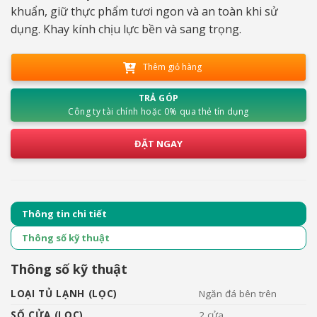
khuẩn, giữ thực phẩm tươi ngon và an toàn khi sử
dụng. Khay kính chịu lực bền và sang trọng.
Thêm giỏ hàng
TRẢ GÓP
Công ty tài chính hoặc 0% qua thẻ tín dụng
ĐẶT NGAY
Thông tin chi tiết
Thông số kỹ thuật
Thông số kỹ thuật
LOẠI TỦ LẠNH (LỌC)
Ngăn đá bên trên
SỐ CỬA (LỌC)
2 cửa