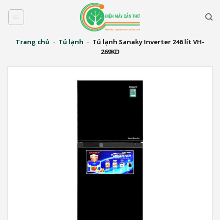
Bỏ
qua
nội
dung
Trang chủ
-
Tủ lạnh
-
Tủ lạnh Sanaky Inverter 246 lít VH-
269KD