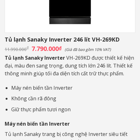
Tủ lạnh Sanaky Inverter 246 lít VH-269KD
Giá
7.790.000
Giá
₫
₫
11.990.000
(Giá đã bao gồm 10% VAT)
gốc
hiện
là:
tại
Tủ lạnh Sanaky Inverter
VH-269KD được thiết kế hiện
11.990.000₫.
là:
đại, màu đen sang trọng, dung tích lớn 246 lít. Thiết kế
7.790.000₫.
thông minh giúp tối đa diện tích cất trữ thực phẩm.
Máy nén biến tần Inverter
Không cần rã đông
Giữ thực phẩm tươi ngon
Máy nén biến tần Inverter
Tủ lạnh Sanaky trang bị công nghệ Inverter siêu tiết