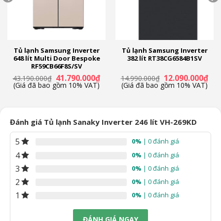
Tủ lạnh Samsung Inverter
Tủ lạnh Samsung Inverter
648 lít Multi Door Bespoke
382 lít RT38CG6584B1SV
RF59CB66F8S/SV
Giá
Giá
Giá
Giá
41.790.000
₫
12.090.000
₫
43.190.000
₫
14.990.000
₫
n
gốc
hiện
gốc
hiệ
(Giá đã bao gồm 10% VAT)
(Giá đã bao gồm 10% VAT)
là:
tại
là:
tại
43.190.000₫.
là:
14.990.000₫.
là:
90.000₫.
41.790.000₫.
12.
Đánh giá Tủ lạnh Sanaky Inverter 246 lít VH-269KD
5
0%
| 0 đánh giá
4
0%
| 0 đánh giá
3
0%
| 0 đánh giá
2
0%
| 0 đánh giá
1
0%
| 0 đánh giá
ĐÁNH GIÁ NGAY