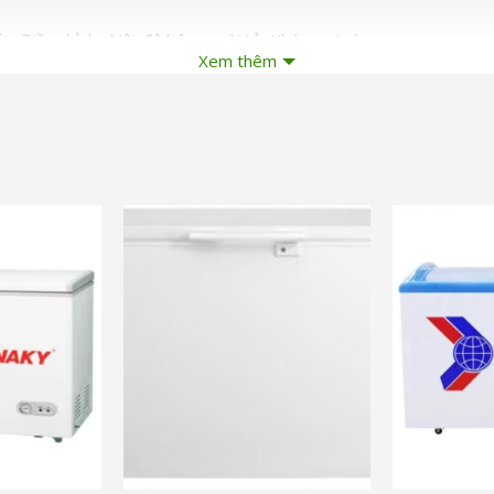
c, Điều chỉnh nhiệt độ bên ngoài tủ, Khóa an toàn
Xem thêm
c
và nhiều ưu đãi khác
và nhiều ưu đ