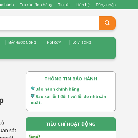
ảo hành
Tra cứu đơn hàng
Tin tức
Liên hệ
Đăng nhập
MÁY NƯỚC NÓNG
NỒI CƠM
LÒ VI SÓNG
THÔNG TIN BẢO HÀNH
Bảo hành chính hãng
Bao xài lỗi 1 đổi 1 với lỗi do nhà sản
p
xuất.
tủ
TIÊU CHÍ HOẠT ĐỘNG
uan sát