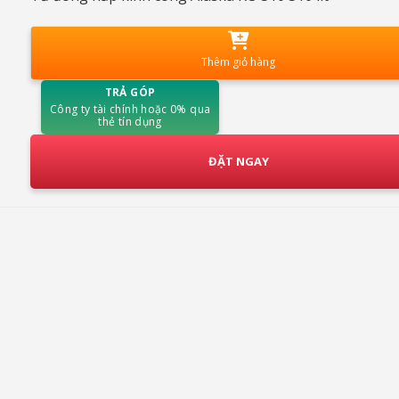
Thêm giỏ hàng
TRẢ GÓP
Công ty tài chính hoặc 0% qua
thẻ tín dụng
ĐẶT NGAY