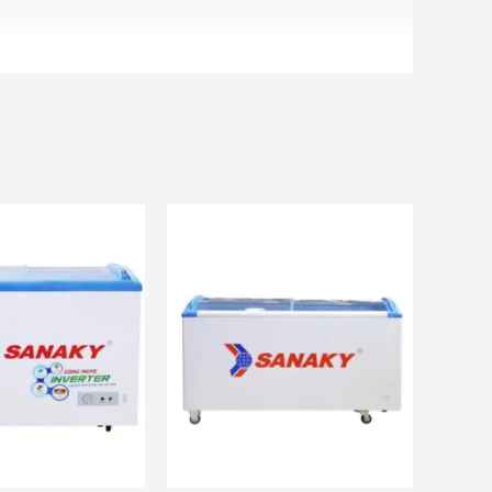
ãi khác
và nhiều ưu đãi khác