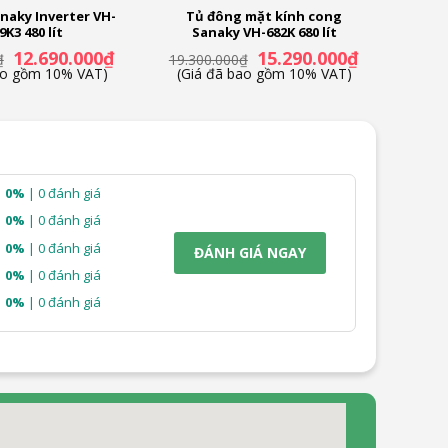
naky Inverter VH-
Tủ đông mặt kính cong
9K3 480 lít
Sanaky VH-682K 680 lít
Giá
Giá
Giá
Giá
12.690.000
₫
15.290.000
₫
₫
19.300.000
₫
gốc
hiện
gốc
hiện
ao gồm 10% VAT)
(Giá đã bao gồm 10% VAT)
là:
tại
là:
tại
14.390.000₫.
là:
19.300.000₫.
là:
12.690.000₫.
15.290.000₫.
0%
| 0 đánh giá
0%
| 0 đánh giá
0%
| 0 đánh giá
ĐÁNH GIÁ NGAY
0%
| 0 đánh giá
0%
| 0 đánh giá