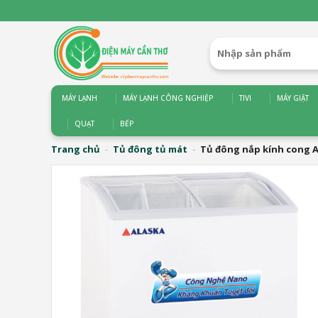
Bỏ
qua
nội
Tìm
dung
kiếm:
MÁY LẠNH
MÁY LẠNH CÔNG NGHIỆP
TIVI
MÁY GIẶT
QUẠT
BẾP
Trang chủ
-
Tủ đông tủ mát
-
Tủ đông nắp kính cong Al