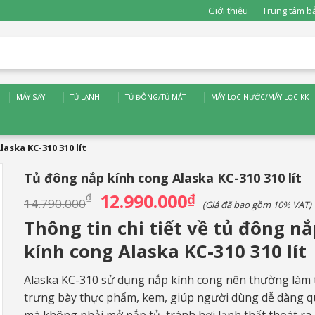
Giới thiệu
Trung tâm b
MÁY SẤY
TỦ LẠNH
TỦ ĐÔNG/TỦ MÁT
MÁY LỌC NƯỚC/MÁY LỌC KK
aska KC-310 310 lít
Tủ đông nắp kính cong Alaska KC-310 310 lít
12.990.000
Giá
₫
Giá
₫
14.790.000
(Giá đã bao gồm 10% VAT)
gốc
hiện
là:
tại
Thông tin chi tiết về tủ đông nắ
14.790.000₫.
là:
12.990.000₫.
kính cong Alaska KC-310 310 lít
Alaska KC-310 sử dụng nắp kính cong nên thường làm 
trưng bày thực phẩm, kem, giúp người dùng dễ dàng q