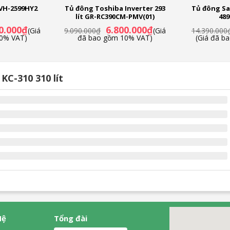
VH-2599HY2
Tủ đông Toshiba Inverter 293
Tủ đông Sa
lít GR-RC390CM-PMV(01)
489
Giá
Giá
Giá
0.000
₫
6.800.000
₫
(Giá
9.090.000
₫
(Giá
14.390.000
hiện
gốc
hiện
0% VAT)
đã bao gồm 10% VAT)
(Giá đã b
tại
là:
tại
.000₫.
là:
9.090.000₫.
là:
7.190.000₫.
6.800.000₫.
KC-310 310 lít
Hệ
Tổng đài