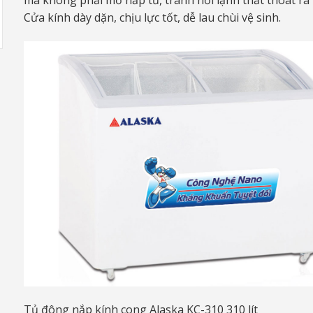
mà không phải mở nắp tủ, tránh hơi lạnh thất thoát ra 
Cửa kính dày dặn, chịu lực tốt, dễ lau chùi vệ sinh.
Tủ đông nắp kính cong Alaska KC-310 310 lít