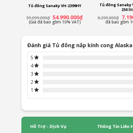
lít
Tủ đông Sanaky 
Xuất xứ & Bảo hành
Tủ đông Sanaky VH-2399HY
250 lít
Thương hiệu:
Giá
Giá
Giá
Giá
0
₫
54.990.000
₫
7.19
(Giá
55.099.000
₫
8.290.000
₫
hiện
gốc
hiện
gốc
T)
(Giá đã bao gồm 10% VAT)
đã bao gồm 1
Alaska
tại
là:
tại
là:
là:
55.099.000₫.
là:
8.290
Xuất xứ thương hiệu:
5.590.000₫.
54.990.000₫.
Việt Nam
Sản xuất tại:
Đánh giá Tủ đông nắp kính cong Alaska 
Trung Quốc
5
Bảo hành:
24 tháng theo chính sách Hãng
4
3
2
1
Hỗ Trợ - Dịch Vụ
Thông Tin Liên 