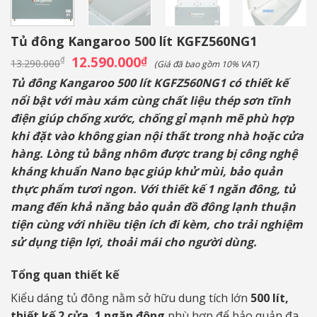
Tủ đông Kangaroo 500 lít KGFZ560NG1
Giá
12.590.000
Giá
₫
₫
13.290.000
(Giá đã bao gồm 10% VAT)
gốc
hiện
là:
tại
Tủ đông Kangaroo 500 lít KGFZ560NG1
có thiết kế
13.290.000₫.
là:
nổi bật với màu xám cùng chất liệu thép sơn tĩnh
12.590.000₫.
điện giúp chống xước, chống gỉ mạnh mẽ phù hợp
khi đặt vào không gian nội thất trong nhà hoặc cửa
hàng. Lòng tủ bằng nhôm được trang bị công nghệ
kháng khuẩn Nano bạc giúp khử mùi, bảo quản
thực phẩm tươi ngon. Với thiết kế 1 ngăn đông, tủ
mang đến khả năng bảo quản đồ đông lạnh thuận
tiện cùng với nhiều tiện ích đi kèm, cho trải nghiệm
sử dụng tiện lợi, thoải mái cho người dùng.
Tổng quan thiết kế
Kiểu dáng tủ đông nằm sở hữu dung tích lớn
500 lít,
thiết kế 2 cửa, 1 ngăn đông
phù hợp để bảo quản đa