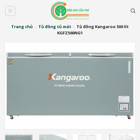
Bỏ
qua
nội
dung
Trang chủ
-
Tủ đông tủ mát
-
Tủ đông Kangaroo 500 lít
KGFZ560NG1