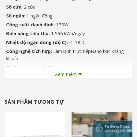
Số cửa:
2 cửa
Số ngăn:
1 ngăn đông
Công suất danh định:
170W
Điện năng tiêu thụ:
1.566 kWh/ngày
Nhiệt độ ngăn đông (độ C):
≤ -18°C
Công nghệ tích hợp:
Làm lạnh trực tiếp
Nano bạc kháng
khuẩn
Chất liệu dàn lạnh:
Đồng
Xem thêm
Chất liệu lòng tủ:
Nhôm
Chất liệu bên ngoài:
Thân tủ: Thép sơn tĩnh điện, Cửa tủ:
Thép sơn tĩnh điện
Tiện ích:
Nút điều chỉnh nhiệt độ bên ngoài tủ
Khay đựng
SẢN PHẨM TƯƠNG TỰ
đồ
Giỏ đựng đồ
Lỗ thoát nước
Bánh xe
Kích thước, khối lượng:
Cao 85.9 cm – Ngang 163 cm –
Sâu 68.8 cm – Nặng 59 kg
Loại Gas:
R600a