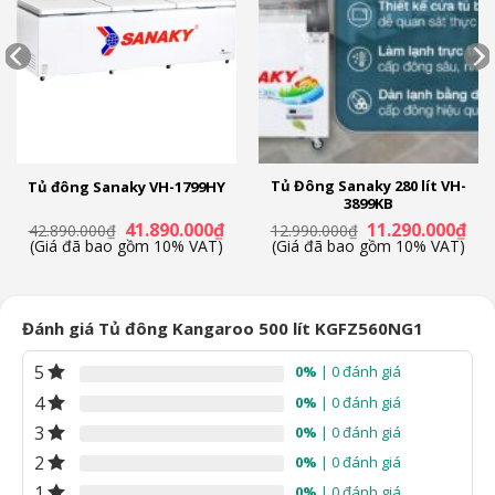
Độ ồn:
45 – 55 dB
Thương hiệu của:
Việt Nam
Sản xuất tại:
Việt Nam
Năm ra mắt:
2023
Hãng:
Kangaroo.
Tủ Đông Sanaky 280 lít VH-
Tủ đông Sanaky VH-1799HY
3899KB
á
Giá
Giá
Giá
Giá
41.890.000
₫
11.290.000
₫
42.890.000
₫
12.990.000
₫
ện
gốc
hiện
gốc
hiệ
(Giá đã bao gồm 10% VAT)
(Giá đã bao gồm 10% VAT)
là:
tại
là:
tại
42.890.000₫.
là:
12.990.000₫.
là:
.490.000₫.
41.890.000₫.
11.
Đánh giá Tủ đông Kangaroo 500 lít KGFZ560NG1
5
0%
| 0 đánh giá
4
0%
| 0 đánh giá
3
0%
| 0 đánh giá
2
0%
| 0 đánh giá
1
0%
| 0 đánh giá