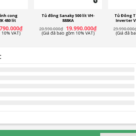
kính cong
Tủ đông Sanaky 500 lít VH-
Tủ Đông T
 480 lít
888KA
Inverter V
Giá
Giá
Giá
.790.000
₫
19.990.000
₫
20.590.000
₫
29.990.000
hiện
gốc
hiện
m 10% VAT)
(Giá đã bao gồm 10% VAT)
(Giá đã b
tại
là:
tại
90.000₫.
là:
20.590.000₫.
là:
12.790.000₫.
19.990.000₫.
C