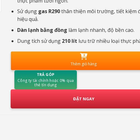
thực phẩm tươi ngon.
Sử dụng
gas R290
thân thiện môi trường, tiết kiệm 
hiệu quả.
Dàn lạnh bằng đồng
làm lạnh nhanh, độ bền cao.
Dung tích sử dụng
210 lít
lưu trữ nhiều loại thực ph
Thêm giỏ hàng
TRẢ GÓP
Công ty tài chính hoặc 0% qua
thẻ tín dụng
ĐẶT NGAY