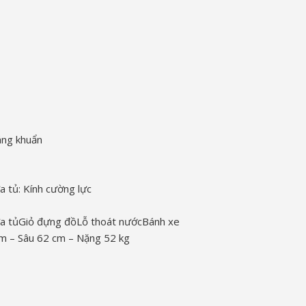
áng khuẩn
a tủ: Kính cường lực
a tủ
Giỏ đựng đồ
Lỗ thoát nước
Bánh xe
m – Sâu 62 cm – Nặng 52 kg