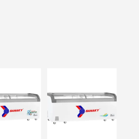
ãi khác
và nhiều ưu đãi khác