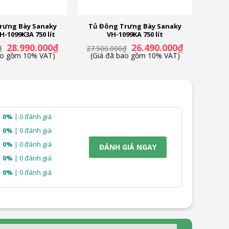
rưng Bày Sanaky
Tủ Đông Trưng Bày Sanaky
H-1099K3A 750 lít
VH-1099KA 750 lít
Giá
Giá
Giá
Giá
28.990.000
₫
26.490.000
₫
₫
27.500.000
₫
gốc
hiện
gốc
hiện
ao gồm 10% VAT)
(Giá đã bao gồm 10% VAT)
là:
tại
là:
tại
29.990.000₫.
là:
27.500.000₫.
là:
28.990.000₫.
26.490.000₫.
0%
| 0 đánh giá
0%
| 0 đánh giá
0%
| 0 đánh giá
ĐÁNH GIÁ NGAY
0%
| 0 đánh giá
0%
| 0 đánh giá