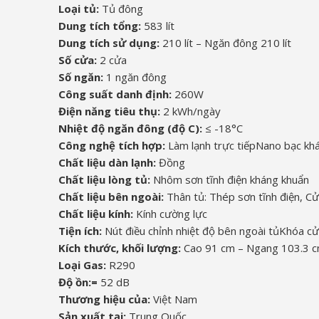
Loại tủ:
Tủ đông
Dung tích tổng:
583 lít
Dung tích sử dụng:
210 lít – Ngăn đông 210 lít
Số cửa:
2 cửa
Số ngăn:
1 ngăn đông
Công suất danh định:
260W
Điện năng tiêu thụ:
2 kWh/ngày
Nhiệt độ ngăn đông (độ C):
≤ -18°C
Công nghệ tích hợp:
Làm lạnh trực tiếp
Nano bạc kh
Chất liệu dàn lạnh:
Đồng
Chất liệu lòng tủ:
Nhôm sơn tĩnh điện kháng khuẩn
Chất liệu bên ngoài:
Thân tủ: Thép sơn tĩnh điện, Cử
Chất liệu kính:
Kính cường lực
Tiện ích:
Nút điều chỉnh nhiệt độ bên ngoài tủ
Khóa cử
Kích thước, khối lượng:
Cao 91 cm – Ngang 103.3 c
Loại Gas:
R290
Độ ồn:=
52 dB
Thương hiệu của:
Việt Nam
Sản xuất tại:
Trung Quốc