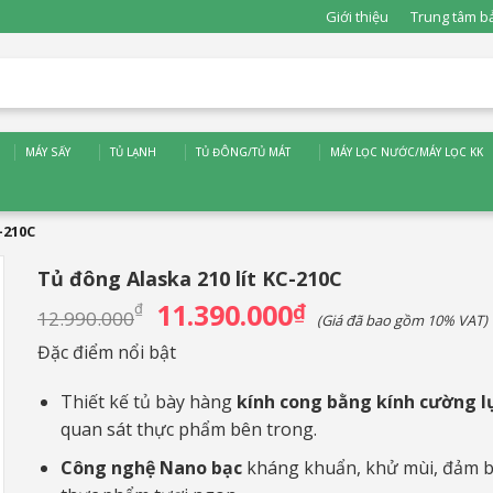
Giới thiệu
Trung tâm b
MÁY SẤY
TỦ LẠNH
TỦ ĐÔNG/TỦ MÁT
MÁY LỌC NƯỚC/MÁY LỌC KK
-210C
Tủ đông Alaska 210 lít KC-210C
11.390.000
Giá
₫
Giá
₫
12.990.000
(Giá đã bao gồm 10% VAT)
gốc
hiện
là:
tại
Đặc điểm nổi bật
12.990.000₫.
là:
11.390.000₫.
Thiết kế tủ bày hàng
kính cong bằng kính cường l
quan sát thực phẩm bên trong.
Công nghệ Nano bạc
kháng khuẩn, khử mùi, đảm 