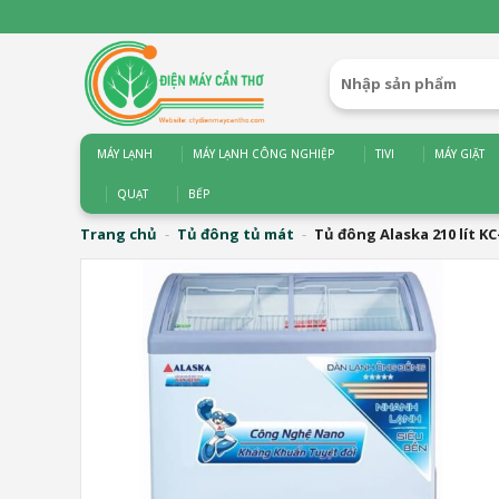
Bỏ
qua
nội
Tìm
dung
kiếm:
MÁY LẠNH
MÁY LẠNH CÔNG NGHIỆP
TIVI
MÁY GIẶT
QUẠT
BẾP
Trang chủ
-
Tủ đông tủ mát
-
Tủ đông Alaska 210 lít KC