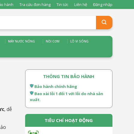
ảo hành
Tra cứu đơn hàng
Tin tức
Liên hệ
Đăng nhập
MÁY NƯỚC NÓNG
NỒI CƠM
LÒ VI SÓNG
THÔNG TIN BẢO HÀNH
Bảo hành chính hãng
Bao xài lỗi 1 đổi 1 với lỗi do nhà sản
xuất.
ực
, dễ
TIÊU CHÍ HOẠT ĐỘNG
bảo