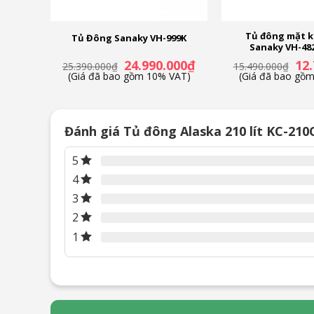
t VH-
Tủ đông mặt 
Tủ Đông Sanaky VH-999K
Sanaky VH-482K
Giá
Giá
Giá
Giá
000
₫
24.990.000
₫
12
25.390.000
₫
15.490.000
₫
hiện
gốc
hiện
gốc
VAT)
(Giá đã bao gồm 10% VAT)
(Giá đã bao gồ
tại
là:
tại
là:
0₫.
là:
25.390.000₫.
là:
15.4
13.490.000₫.
24.990.000₫.
Đánh giá Tủ đông Alaska 210 lít KC-210
5
4
3
2
1