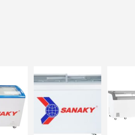
c
và nhiều ưu đãi khác
và nhiều ưu đ