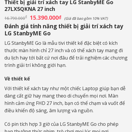
Thiết bị giải trí xách tay LG StanbyME Go
27LX5QKNA 27 inch
Giá
15.390.000
Giá
₫
₫
16.790.000
(Giá đã bao gồm 10% VAT)
gốc
hiện
Đánh giá tính năng thiết bị giải trí xách tay
là:
tại
16.790.000₫.
là:
LG StanbyME Go
15.390.000₫.
LG StanbyME Go là mẫu tivi thiết kế đặc biệt có kích
thước màn hình chỉ 27 inch và có thể xách tay mang đi
du lịch hay tới bất cứ nơi đâu để trải nghiệm các chương
trình giải trí không giới hạn.
Về thiết kế
Với thiết kế xách tay như một chiếc Laptop giúp bạn dễ
dàng cất giữ hay mang theo di chuyển mọi nơi. Màn
hình cảm ứng FHD 27 inch, bạn có thể chạm và vuốt để
điều khiển độ sáng, âm lượng và nguồn.
Có pin tích hợp 3 giờ của LG StanbyME Go cho phép
bạn thưởng thức phim, trò chơi mọi lúc mọi nơi.