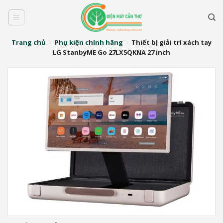
Bỏ
qua
nội
dung
Trang chủ
-
Phụ kiện chính hãng
-
Thiết bị giải trí xách tay
LG StanbyME Go 27LX5QKNA 27 inch