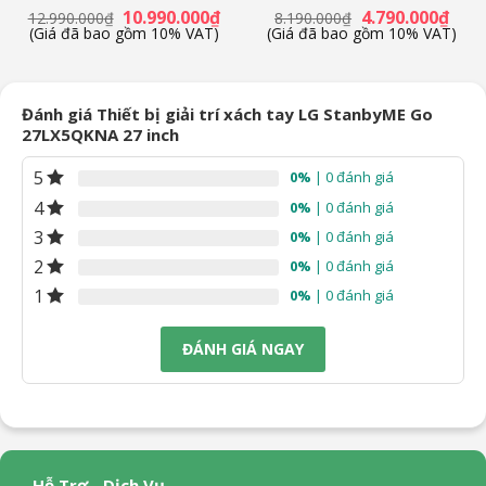
24 tháng theo chính sách Hãng
á
Giá
Giá
Giá
Giá
10.990.000
₫
4.790.000
₫
12.990.000
₫
8.190.000
₫
ện
gốc
hiện
gốc
hiện
(Giá đã bao gồm 10% VAT)
(Giá đã bao gồm 10% VAT)
là:
tại
là:
tại
12.990.000₫.
là:
8.190.000₫.
là:
.690.000₫.
10.990.000₫.
4.790
Đánh giá Thiết bị giải trí xách tay LG StanbyME Go
27LX5QKNA 27 inch
5
0%
| 0 đánh giá
4
0%
| 0 đánh giá
3
0%
| 0 đánh giá
2
0%
| 0 đánh giá
1
0%
| 0 đánh giá
ĐÁNH GIÁ NGAY
Hỗ Trợ - Dịch Vụ