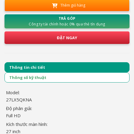
Thêm giỏ hàng
TRẢ GÓP
Công ty tài chính hoặc 0% qua thẻ tín dụng
ĐẶT NGAY
Thông tin chi tiết
Thông số kỹ thuật
Model:
27LX5QKNA
Độ phân giải:
Full HD
Kích thước màn hình:
27 inch