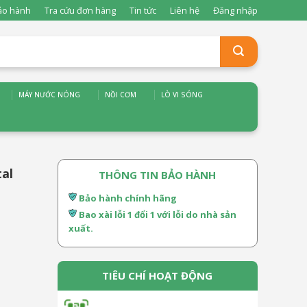
ảo hành
Tra cứu đơn hàng
Tin tức
Liên hệ
Đăng nhập
MÁY NƯỚC NÓNG
NỒI CƠM
LÒ VI SÓNG
tal
THÔNG TIN BẢO HÀNH
Bảo hành chính hãng
Bao xài lỗi 1 đổi 1 với lỗi do nhà sản
xuất.
TIÊU CHÍ HOẠT ĐỘNG