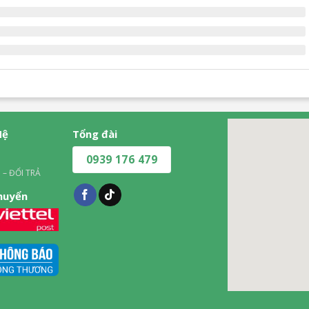
Hệ
Tổng đài
0939 176 479
 – ĐỔI TRẢ
chuyển