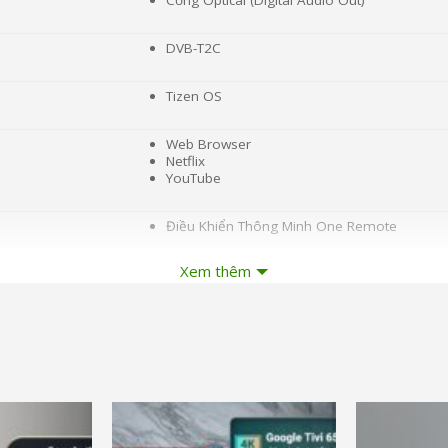
Cổng Optical (Digital Audio Out)
DVB-T2C
Tizen OS
Web Browser
Netflix
YouTube
Điều Khiển Thông Minh One Remote
Xem thêm
Bằng ứng dụng SmartThings