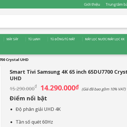
Giới thiệu
Trung tâm b
MÁY SẤY
TỦ LẠNH
TỦ ĐÔNG/TỦ MÁT
MÁY LỌC NƯỚC/MÁY LỌC KK
700 Crystal UHD
Smart Tivi Samsung 4K 65 inch 65DU7700 Crys
UHD
14.290.000
Giá
₫
Giá
₫
15.290.000
(Giá đã bao gồm 10% VAT)
gốc
hiện
là:
tại
Điểm nổi bật
15.290.000₫.
là:
14.290.000₫.
Độ phân giải UHD 4K
Tần số quét 60Hz