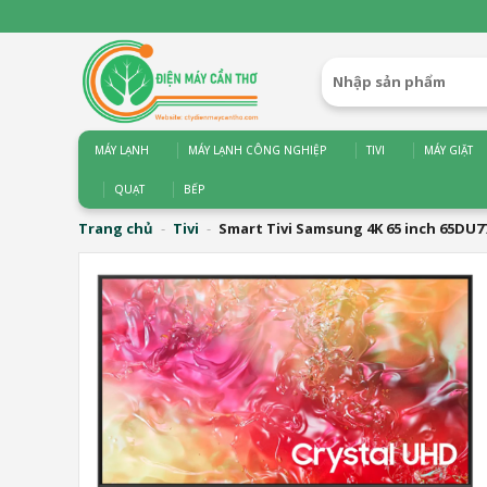
Bỏ
qua
nội
Tìm
dung
kiếm:
MÁY LẠNH
MÁY LẠNH CÔNG NGHIỆP
TIVI
MÁY GIẶT
QUẠT
BẾP
Trang chủ
-
Tivi
-
Smart Tivi Samsung 4K 65 inch 65DU7