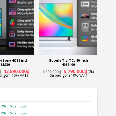
và nhiều ưu đãi khác
ãi khác
i Sony 4K 85 inch
Google Tivi TCL 40 inch
85S30
40S5400
Giá
Giá
Giá
Giá
43.890.000
₫
5.790.000
₫
₫
6.690.000
₫
(Giá
gốc
hiện
gốc
hiện
ao gồm 10% VAT)
đã bao gồm 10% VAT)
là:
tại
là:
tại
44.890.000₫.
là:
6.690.000₫.
là:
43.890.000₫.
5.790.000₫.
0%
| 0 đánh giá
0%
| 0 đánh giá