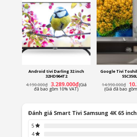
và nhiều ưu đãi khác
và nhiều ưu đãi khá
43 inch
Android tivi Darling 32 inch
Google Tivi Toshi
32HD964T2
55C350
Giá
Giá
Giá
Giá
0
₫
3.289.000
₫
10
(Giá
4.190.000
₫
(Giá
14.990.000
₫
hiện
gốc
hiện
gốc
T)
đã bao gồm 10% VAT)
(Giá đã bao gồ
tại
là:
tại
là:
là:
4.190.000₫.
là:
14.9
8.019.000₫.
3.289.000₫.
Đánh giá Smart Tivi Samsung 4K 65 inc
5
4