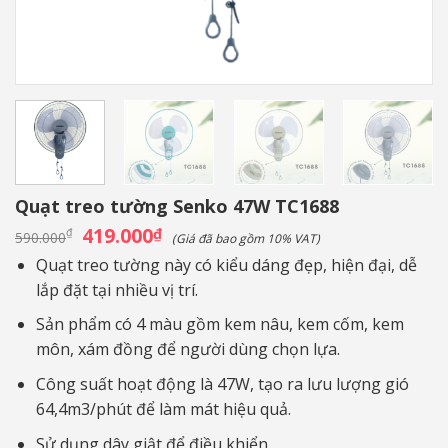
Quạt treo tường Senko 47W TC1688
Giá
419.000
Giá
₫
₫
590.000
(Giá đã bao gồm 10% VAT)
gốc
hiện
là:
tại
Quạt treo tường này có kiểu dáng đẹp, hiện đại, dễ
590.000₫.
là:
lắp đặt tại nhiều vị trí.
419.000₫.
Sản phẩm có 4 màu gồm kem nâu, kem cốm, kem
môn, xám đồng để người dùng chọn lựa.
Công suất hoạt động là 47W, tạo ra lưu lượng gió
64,4m3/phút để làm mát hiệu quả.
Sử dụng dây giật để điều khiển.