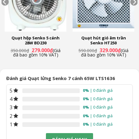
– Sử dụng motor bạc thau với công nghệ mới quấn trực tiếp
giúp quạt hoạt động bền bỉ, vận hành êm ái, ít tạo tiếng ồn,
hạn chế ăn mòn tốt.
– Công suất hoạt động 65W làm mát nhanh chóng, tối ưu hiệu
3
Quạt hộp Senko 5 cánh
Quạt hút gió âm trần
suất sử dụng quạt cho lưu lượng gió lên tới 88.6 m
/phút.
28W BD230
Senko HT250
Giá
Giá
Giá
Giá
279.000
₫
329.000
₫
350.000
₫
(Giá
590.000
₫
(Giá
gốc
hiện
gốc
hiện
đã bao gồm 10% VAT)
đã bao gồm 10% VAT)
là:
tại
là:
tại
350.000₫.
là:
590.000₫.
là:
₫.
279.000₫.
329.000₫
Đánh giá Quạt lửng Senko 7 cánh 65W LTS1636
5
0%
| 0 đánh giá
4
0%
| 0 đánh giá
3
0%
| 0 đánh giá
2
0%
| 0 đánh giá
1
0%
| 0 đánh giá