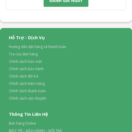
ĐÁNH GIÁ NGAY
Hỗ Trợ - Dịch Vụ
Mức gió, chế độ gió
Hướng dẫn đặt hàng và thanh toán
Tra cứu đơn hàng
– Quạt có 3 tốc độ gió từ thấp – trung bình – cao tương
Chính sách bảo mật
đương với các mức số 1 – 2 – 3 cho bạn tùy chọn các mức gió
Chính sách bảo hành
phù hợp theo nhu cầu sử dụng.
Chính sách đổi trả
– Quạt Senko trang bị một chế độ gió thường sẽ thổi ra luồng
Chính sách kiểm hàng
gió với tốc độ đều đặn không luân phiên theo nhịp điệu lúc
Chính Sách thanh toán
mạnh, lúc yếu.
Chính sách vận chuyển
Thông Tin Liên Hệ
Bán hàng Online
BẢO TRÌ – BẢO HÀNH – ĐỔI TRẢ