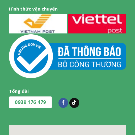
Hình thức vận chuyển
Tổng đài
0939 176 479
Bảng điều khiển
Dễ dàng tùy chỉnh các mức độ gió bằng nút xoay, bảng điều
khiển trực quan, dễ quan sát, tiện lợi ngay cả với người lớn