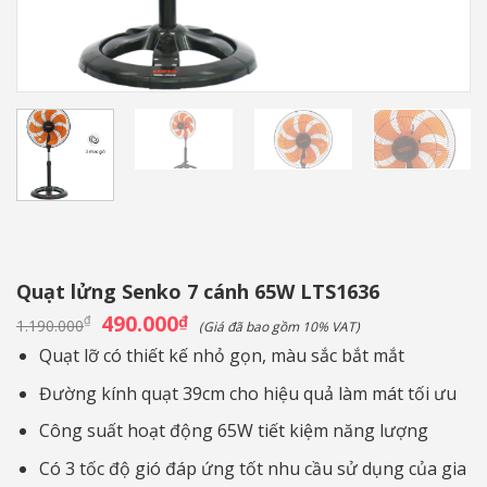
Quạt lửng Senko 7 cánh 65W LTS1636
Giá
490.000
Giá
₫
₫
1.190.000
(Giá đã bao gồm 10% VAT)
gốc
hiện
là:
tại
Quạt lỡ có thiết kế nhỏ gọn, màu sắc bắt mắt
1.190.000₫.
là:
490.000₫.
Đường kính quạt 39cm cho hiệu quả làm mát tối ưu
Công suất hoạt động 65W tiết kiệm năng lượng
Có 3 tốc độ gió đáp ứng tốt nhu cầu sử dụng của gia