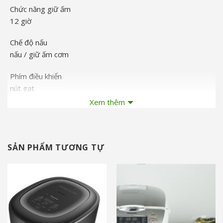
Chức năng giữ ấm
12 giờ
Chế độ nấu
nấu / giữ ấm cơm
Phím điều khiển
nút gạt
Xem thêm
Loại nắp
Nắp gài
Dây điện
SẢN PHẨM TƯƠNG TỰ
Dính Liền
Phụ kiện
Xửng, cốc đong, vá cơm
Tính năng khác
Có van thoát hơi