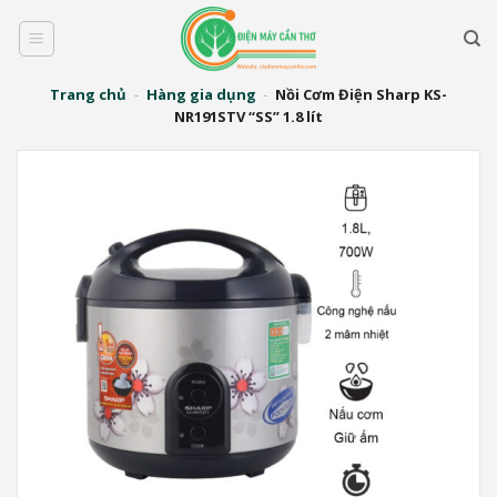
Bỏ
qua
nội
dung
Trang chủ
-
Hàng gia dụng
-
Nồi Cơm Điện Sharp KS-
NR191STV “SS” 1.8 lít