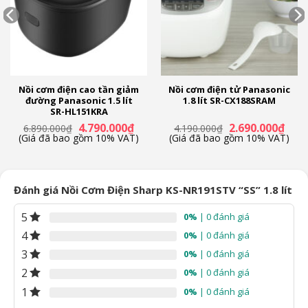
Thông Số Kỹ Thuật
Kích thước (RxSxC) (mm)
299 x 287 x 300
Nồi cơm điện cao tần giảm
Nồi cơm điện tử Panasonic
Trọng lượng
đường Panasonic 1.5 lít
1.8 lít SR-CX188SRAM
3,2kg
SR-HL151KRA
á
Giá
Giá
Giá
Giá
4.790.000
₫
2.690.000
₫
6.890.000
₫
4.190.000
₫
ện
gốc
hiện
gốc
hiện
(Giá đã bao gồm 10% VAT)
(Giá đã bao gồm 10% VAT)
Chất liệu
là:
tại
là:
tại
6.890.000₫.
là:
4.190.000₫.
là:
Chất liệu lòng nồi:Hợp kim nhôm tráng men chống dính
.990.000₫.
4.790.000₫.
2.690
Điện áp
Đánh giá Nồi Cơm Điện Sharp KS-NR191STV “SS” 1.8 lít
220V- 50hz
5
0%
| 0 đánh giá
Công suất
4
0%
| 0 đánh giá
700W
3
0%
| 0 đánh giá
2
0%
| 0 đánh giá
Xuất Xứ & Bảo Hành
1
0%
| 0 đánh giá
Hãng Sản Xuất