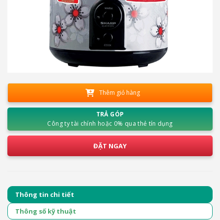
Thêm giỏ hàng
TRẢ GÓP
Công ty tài chính hoặc 0% qua thẻ tín dụng
ĐẶT NGAY
Thông tin chi tiết
Thông số kỹ thuật