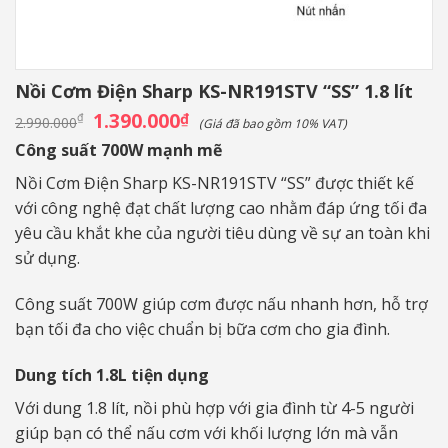
Nồi Cơm Điện Sharp KS-NR191STV “SS” 1.8 lít
Giá
1.390.000
Giá
₫
₫
2.990.000
(Giá đã bao gồm 10% VAT)
gốc
hiện
là:
tại
Công suất 700W mạnh mẽ
2.990.000₫.
là:
1.390.000₫.
Nồi Cơm Điện Sharp KS-NR191STV “SS” được thiết kế
với công nghệ đạt chất lượng cao nhằm đáp ứng tối đa
yêu cầu khắt khe của người tiêu dùng về sự an toàn khi
sử dụng.
Công suất 700W giúp cơm được nấu nhanh hơn, hỗ trợ
bạn tối đa cho việc chuẩn bị bữa cơm cho gia đình.
Dung tích 1.8L tiện dụng
Với dung 1.8 lít, nồi phù hợp với gia đình từ 4-5 người
giúp bạn có thể nấu cơm với khối lượng lớn mà vẫn