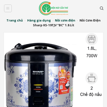
Bỏ
qua
nội
dung
Trang chủ
-
Hàng gia dụng
-
Nồi cơm điện
-
Nồi Cơm Điện
Sharp KS-19TJV “BC” 1.8 Lít