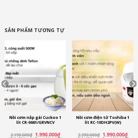
SẢN PHẨM TƯƠNG TỰ
Nồi cơm nắp gài Cuckoo 1
Nồi cơm điện tử Toshiba 1
lít CR-0661/GRVNCV
lít RC-10DH2PV(W)
Giá
Giá
Giá
Giá
1.990.000
₫
1.990.000
₫
2.190.000
₫
2.390.000
₫