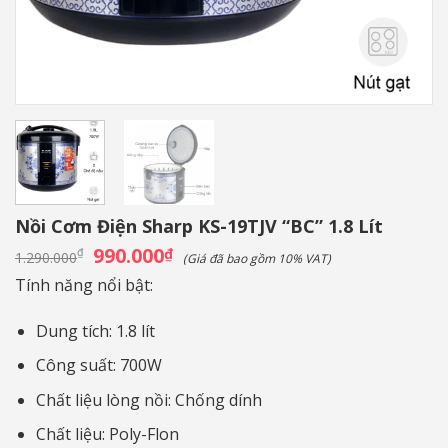
Nồi Cơm Điện Sharp KS-19TJV “BC” 1.8 Lít
Giá
990.000
Giá
₫
₫
1.290.000
(Giá đã bao gồm 10% VAT)
gốc
hiện
là:
tại
Tính năng nổi bật:
1.290.000₫.
là:
990.000₫.
Dung tích: 1.8 lít
Công suất: 700W
Chất liệu lòng nồi: Chống dính
Chất liệu: Poly-Flon