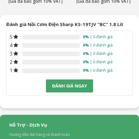
n
gốc
hiện
gốc
hiện
(Giá đã bao gồm 10% VAT)
(Giá đã bao gồm 10% VAT)
là:
tại
là:
tại
2.190.000₫.
là:
2.390.000₫.
là:
90.000₫.
1.990.000₫.
1.990
Đánh giá Nồi Cơm Điện Sharp KS-19TJV “BC” 1.8 Lít
5
0%
| 0 đánh giá
4
0%
| 0 đánh giá
3
0%
| 0 đánh giá
2
0%
| 0 đánh giá
1
0%
| 0 đánh giá
ĐÁNH GIÁ NGAY
Hỗ Trợ - Dịch Vụ
Hướng dẫn đặt hàng và thanh toán