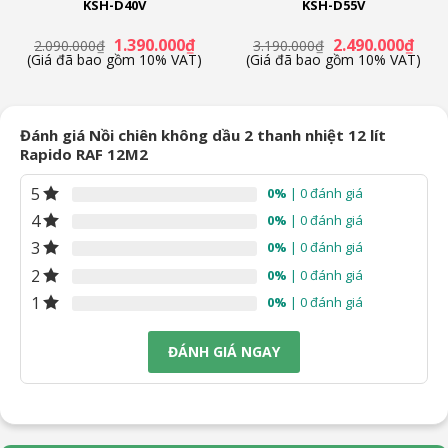
KSH-D40V
KSH-D55V
á
Giá
Giá
Giá
Giá
1.390.000
₫
2.490.000
₫
2.090.000
₫
3.190.000
₫
ện
gốc
hiện
gốc
hiện
(Giá đã bao gồm 10% VAT)
(Giá đã bao gồm 10% VAT)
là:
tại
là:
tại
2.090.000₫.
là:
3.190.000₫.
là:
.990.000₫.
1.390.000₫.
2.490
Đánh giá Nồi chiên không dầu 2 thanh nhiệt 12 lít
Rapido RAF 12M2
5
0%
| 0 đánh giá
4
0%
| 0 đánh giá
3
0%
| 0 đánh giá
2
0%
| 0 đánh giá
1
0%
| 0 đánh giá
ĐÁNH GIÁ NGAY