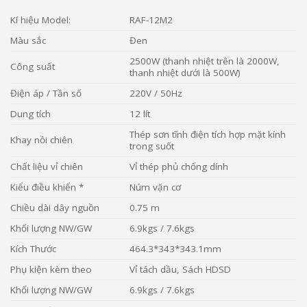
Kí hiệu Model:
RAF-12M2
Màu sắc
Đen
2500W (thanh nhiệt trên là 2000W,
Công suất
thanh nhiệt dưới là 500W)
Điện áp / Tần số
220V / 50Hz
Dung tích
12 lít
Thép sơn tĩnh điện tích hợp mặt kính
Khay nồi chiên
trong suốt
Chất liệu vỉ chiên
Vỉ thép phủ chống dính
Kiểu điều khiển *
Núm vặn cơ
Chiều dài dây nguồn
0.75 m
Khối lượng NW/GW
6.9kgs / 7.6kgs
Kích Thước
464.3*343*343.1mm
Phụ kiện kèm theo
Vỉ tách dầu, Sách HDSD
Khối lượng NW/GW
6.9kgs / 7.6kgs