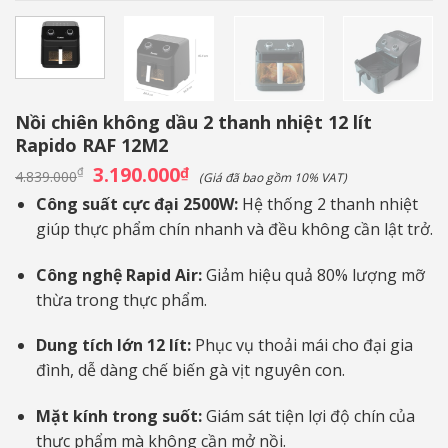
Nồi chiên không dầu 2 thanh nhiệt 12 lít
Rapido RAF 12M2
Giá
3.190.000
Giá
₫
₫
4.839.000
(Giá đã bao gồm 10% VAT)
gốc
hiện
là:
tại
Công suất cực đại 2500W:
Hệ thống 2 thanh nhiệt
4.839.000₫.
là:
giúp thực phẩm chín nhanh và đều không cần lật trở.
3.190.000₫.
Công nghệ Rapid Air:
Giảm hiệu quả 80% lượng mỡ
thừa trong thực phẩm.
Dung tích lớn 12 lít:
Phục vụ thoải mái cho đại gia
đình, dễ dàng chế biến gà vịt nguyên con.
Mặt kính trong suốt:
Giám sát tiện lợi độ chín của
thực phẩm mà không cần mở nồi.