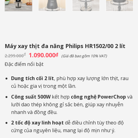
Máy xay thịt đa năng Philips HR1502/00 2 lít
Giá
1.090.000
Giá
₫
₫
2.299.000
(Giá đã bao gồm 10% VAT)
gốc
hiện
là:
tại
Đặc điểm nổi bật
2.299.000₫.
là:
1.090.000₫.
Dung tích cối 2 lít
, phù hợp xay lượng lớn thịt, rau
củ hoặc gia vị trong một lần.
Công suất 500W
kết hợp
công nghệ PowerChop
và
lưỡi dao thép không gỉ sắc bén, giúp xay nhuyễn
nhanh và đồng đều.
2 tốc độ xay linh hoạt
dễ điều chỉnh tùy theo độ
cứng của nguyên liệu, mang lại độ mịn như ý.