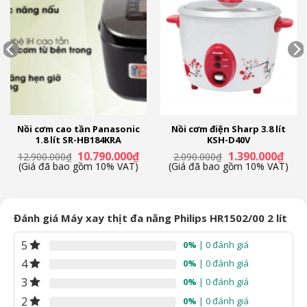
Nồi cơm cao tần Panasonic
Nồi cơm điện Sharp 3.8 lít
1.8 lít SR-HB184KRA
KSH-D40V
á
Giá
Giá
Giá
Giá
10.790.000
₫
1.390.000
₫
12.900.000
₫
2.090.000
₫
ện
gốc
hiện
gốc
hiện
(Giá đã bao gồm 10% VAT)
(Giá đã bao gồm 10% VAT)
là:
tại
là:
tại
12.900.000₫.
là:
2.090.000₫.
là:
.990.000₫.
10.790.000₫.
1.390
Đánh giá Máy xay thịt đa năng Philips HR1502/00 2 lít
5
0%
| 0 đánh giá
4
0%
| 0 đánh giá
3
0%
| 0 đánh giá
2
0%
| 0 đánh giá