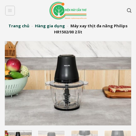
Bỏ
qua
nội
dung
Trang chủ
-
Hàng gia dụng
-
Máy xay thịt đa năng Philips
HR1502/00 2 lít