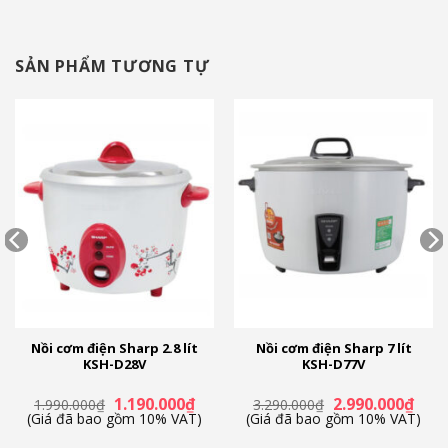
SẢN PHẨM TƯƠNG TỰ
Nồi cơm điện Sharp 2.8 lít
Nồi cơm điện Sharp 7 lít
KSH-D28V
KSH-D77V
Giá
Giá
Giá
Giá
1.190.000
₫
2.990.000
₫
1.990.000
₫
3.290.000
₫
n
gốc
hiện
gốc
hiện
(Giá đã bao gồm 10% VAT)
(Giá đã bao gồm 10% VAT)
là:
tại
là:
tại
1.990.000₫.
là:
3.290.000₫.
là: