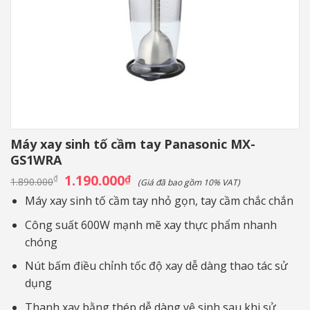
Máy xay sinh tố cầm tay Panasonic MX-
GS1WRA
Giá
1.190.000
Giá
₫
₫
1.890.000
(Giá đã bao gồm 10% VAT)
gốc
hiện
là:
tại
Máy xay sinh tố cầm tay nhỏ gọn, tay cầm chắc chắn
1.890.000₫.
là:
1.190.000₫.
Công suất 600W mạnh mẽ xay thực phẩm nhanh
chóng
Nút bấm điều chỉnh tốc độ xay dễ dàng thao tác sử
dụng
Thanh xay bằng thép dễ dàng vệ sinh sau khi sử