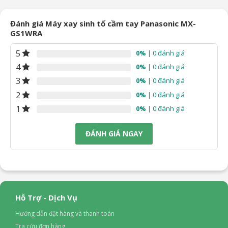
90.000₫.
1.190.000₫.
2.990
Đánh giá Máy xay sinh tố cầm tay Panasonic MX-
GS1WRA
5
0%
| 0 đánh giá
4
0%
| 0 đánh giá
3
0%
| 0 đánh giá
2
0%
| 0 đánh giá
1
0%
| 0 đánh giá
ĐÁNH GIÁ NGAY
Hỗ Trợ - Dịch Vụ
Hướng dẫn đặt hàng và thanh toán
Tra cứu đơn hàng