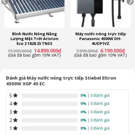
Chỉnh nhiệt độ vô cấp
Áp lực nước hoạt động:
Tối thiểu 0.015 Mpa – Tối đa 0.5 Mpa
Thời gian đun nóng có thể sử dụng được:
Nóng liền
Bình Nước Nóng Năng
Máy nước nóng trực tiếp
Lượng Mặt Trời Ariston
Panasonic 4500W DH-
Dòng sản phẩm:
Eco 2 1828 25 TNSS
4UDP1VZ
2022
Giá
Giá
Giá
Giá
14.890.000
₫
6.190.000
₫
15.900.000
₫
7.590.000
₫
n
gốc
hiện
gốc
hiện
(Giá đã bao gồm 10% VAT)
(Giá đã bao gồm 10% VAT)
Thương hiệu của:
là:
tại
là:
tại
15.900.000₫.
là:
7.590.000₫.
là:
Đức
90.000₫.
14.890.000₫.
6.190
Sản xuất tại:
Đánh giá Máy nước nóng trực tiếp Stiebel Eltron
Thái Lan
4500W XGP 45 EC
Chất liệu – Kích thước
5
0%
| 0 đánh giá
4
0%
| 0 đánh giá
Chất liệu vỏ máy:
3
0%
| 0 đánh giá
Nhựa ABS cao cấp
2
0%
| 0 đánh giá
Chất liệu vòi sen:
1
0%
| 0 đánh giá
Nhựa ABS mạ Chrome