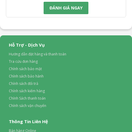
Chất liệu giá đỡ vòi sen:
ĐÁNH GIÁ NGAY
Nhựa ABS cao cấp
Kích thước – Khối lượng:
Cao 34.2 cm – Rộng 21.6 cm – Dày 7.3 cm – Nặng 1.97 kg
Hãng:
Stiebel Eltron
Hỗ Trợ - Dịch Vụ
Hướng dẫn đặt hàng và thanh toán
Tra cứu đơn hàng
Chính sách bảo mật
Chính sách bảo hành
Chính sách đổi trả
Chính sách kiểm hàng
Chính Sách thanh toán
Chính sách vận chuyển
Thông Tin Liên Hệ
Bán hàng Online