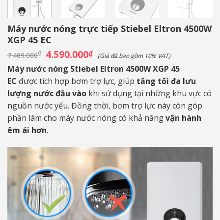
Máy nước nóng trực tiếp Stiebel Eltron 4500W
XGP 45 EC
Giá
4.590.000
Giá
₫
₫
7.469.000
(Giá đã bao gồm 10% VAT)
gốc
hiện
là:
tại
Máy nước nóng Stiebel Eltron 4500W XGP 45
7.469.000₫.
là:
EC
được tích hợp bơm trợ lực, giúp
4.590.000₫.
tăng tối đa lưu
lượng nước đầu vào
khi sử dụng tại những khu vực có
nguồn nước yếu. Đồng thời, bơm trợ lực này còn góp
phần làm cho máy nước nóng có khả năng
vận hành
êm ái hơn
.