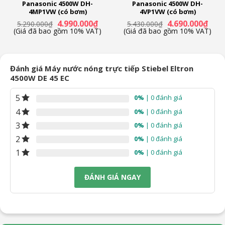
Panasonic 4500W DH-
Panasonic 4500W DH-
2022
4MP1VW (có bơm)
4VP1VW (có bơm)
Giá
Giá
Giá
Giá
4.990.000
₫
4.690.000
₫
5.290.000
₫
5.430.000
₫
Thương hiệu của:
n
gốc
hiện
gốc
hiện
(Giá đã bao gồm 10% VAT)
(Giá đã bao gồm 10% VAT)
Đức
là:
tại
là:
tại
5.290.000₫.
là:
5.430.000₫.
là:
90.000₫.
4.990.000₫.
4.690
Sản xuất tại:
Thái Lan
Đánh giá Máy nước nóng trực tiếp Stiebel Eltron
4500W DE 45 EC
Chất liệu – Kích thước
5
0%
| 0 đánh giá
Chất liệu vỏ máy:
4
0%
| 0 đánh giá
Nhựa ABS cao cấp
3
0%
| 0 đánh giá
Chất liệu vòi sen:
2
0%
| 0 đánh giá
Nhựa ABS mạ Crom
1
0%
| 0 đánh giá
Chất liệu giá đỡ vòi sen:
Nhựa ABS cao cấp
ĐÁNH GIÁ NGAY
Kích thước – Khối lượng:
Cao 31 cm – Rộng 18.4 cm – Dày 9 cm – Nặng 1.1 kg
Hãng:
Stiebel Eltron.