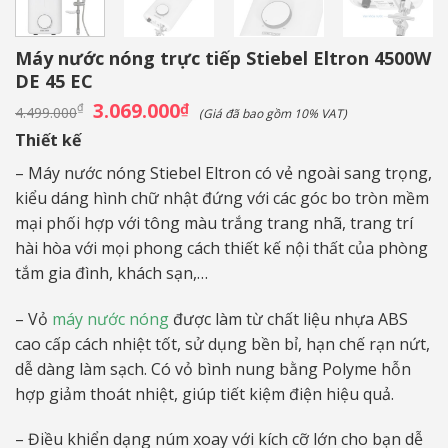
Máy nước nóng trực tiếp Stiebel Eltron 4500W
DE 45 EC
Giá
3.069.000
Giá
₫
₫
4.499.000
(Giá đã bao gồm 10% VAT)
gốc
hiện
là:
tại
Thiết kế
4.499.000₫.
là:
3.069.000₫.
– Máy nước nóng Stiebel Eltron có vẻ ngoài sang trọng,
kiểu dáng hình chữ nhật đứng với các góc bo tròn mềm
mại phối hợp với tông màu trắng trang nhã, trang trí
hài hòa với mọi phong cách thiết kế nội thất của phòng
tắm gia đình, khách sạn,…
– Vỏ
máy nước nóng
được làm từ chất liệu nhựa ABS
cao cấp cách nhiệt tốt, sử dụng bền bỉ, hạn chế rạn nứt,
dễ dàng làm sạch. Có vỏ bình nung bằng Polyme hỗn
hợp giảm thoát nhiệt, giúp tiết kiệm điện hiệu quả.
– Điều khiển dạng núm xoay với kích cỡ lớn cho bạn dễ