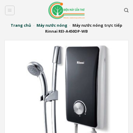
Bỏ
qua
nội
dung
Trang chủ
-
Máy nước nóng
-
Máy nước nóng trực tiếp
Rinnai REI-A450DP-WB