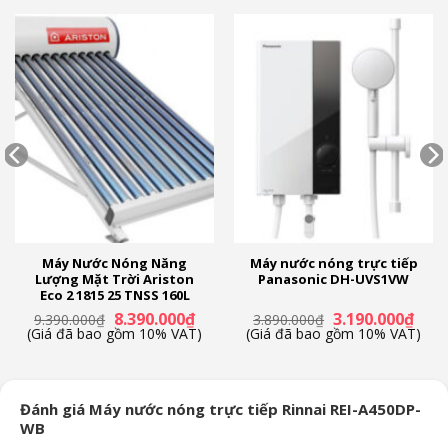
Máy Nước Nóng Năng
Máy nước nóng trực tiếp
Lượng Mặt Trời Ariston
Panasonic DH-UVS1VW
Eco 2 1815 25 TNSS 160L
Giá
Giá
Giá
Giá
8.390.000
₫
3.190.000
₫
9.390.000
₫
3.890.000
₫
n
gốc
hiện
gốc
hiện
(Giá đã bao gồm 10% VAT)
(Giá đã bao gồm 10% VAT)
là:
tại
là:
tại
9.390.000₫.
là:
3.890.000₫.
là:
90.000₫.
8.390.000₫.
3.190
Đánh giá Máy nước nóng trực tiếp Rinnai REI-A450DP-
WB