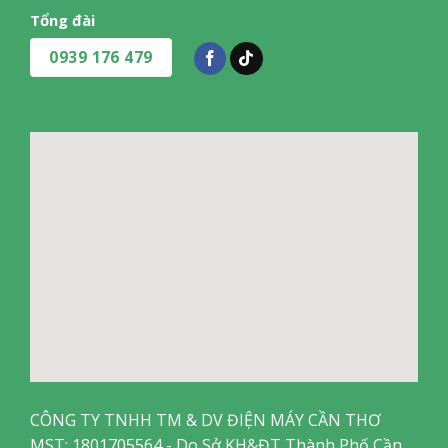
Tổng đài
0939 176 479
CÔNG TY TNHH TM & DV ĐIỆN MÁY CẦN THƠ
MST: 1801705564 - Do Sở KH&ĐT Thành Phố Cần