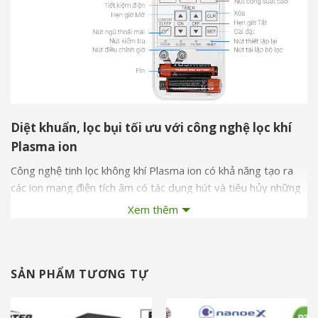
Diệt khuẩn, lọc bụi tối ưu với công nghệ lọc khí
Plasma ion
Công nghệ tinh lọc không khí Plasma ion có khả năng tạo ra
các ion mang điện tích âm có tác dụng hút và tiêu hủy những
phần tử gây ô nhiễm, mùi hôi, bụi bẩn mang đến cho bạn bầu
Xem thêm
không khí trong lành, sạch sẽ và thoải mái.
SẢN PHẨM TƯƠNG TỰ