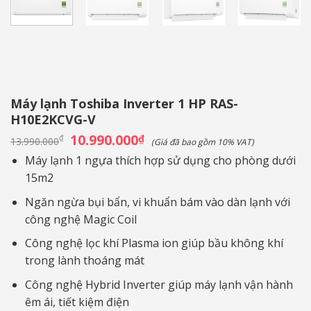
Máy lạnh Toshiba Inverter 1 HP RAS-
H10E2KCVG-V
Giá
10.990.000
Giá
₫
₫
13.990.000
(Giá đã bao gồm 10% VAT)
gốc
hiện
là:
tại
Máy lạnh 1 ngựa thích hợp sử dụng cho phòng dưới
13.990.000₫.
là:
15m2
10.990.000₫.
Ngăn ngừa bụi bẩn, vi khuẩn bám vào dàn lạnh với
công nghệ Magic Coil
Công nghệ lọc khí Plasma ion giúp bầu không khí
trong lành thoáng mát
Công nghệ Hybrid Inverter giúp máy lạnh vận hành
êm ái, tiết kiệm điện