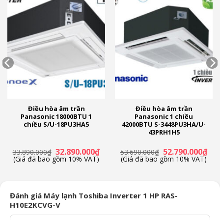
Điều hòa âm trần
Điều hòa âm trần
Panasonic 18000BTU 1
Panasonic 1 chiều
chiều S/U-18PU3HA5
42000BTU S-3448PU3HA/U-
43PRH1H5
á
Giá
Giá
Giá
Giá
32.890.000
₫
52.790.000
₫
33.890.000
₫
53.690.000
₫
ện
gốc
hiện
gốc
hiệ
(Giá đã bao gồm 10% VAT)
(Giá đã bao gồm 10% VAT)
là:
tại
là:
tại
*Video chỉ mang tính minh họa
33.890.000₫.
là:
53.690.000₫.
là:
.590.000₫.
32.890.000₫.
52.
Ngăn ngừa bụi bẩn, vi khuẩn bám vào dàn lạnh
Đánh giá Máy lạnh Toshiba Inverter 1 HP RAS-
với công nghệ Magic Coil
H10E2KCVG-V