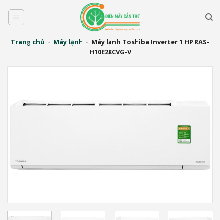
Bỏ
qua
nội
dung
Trang chủ
-
Máy lạnh
-
Máy lạnh Toshiba Inverter 1 HP RAS-
H10E2KCVG-V