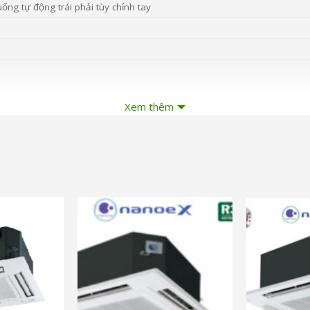
ống tự động trái phải tùy chỉnh tay
Xem thêm
5 mm
5 mm
và nhiều ưu đãi khác
và nhiều ưu đ
c