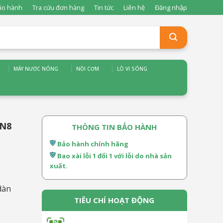
ảo hành
Tra cứu đơn hàng
Tin tức
Liên hệ
Đăng nhập
MÁY NƯỚC NÓNG
NỒI CƠM
LÒ VI SÓNG
DN8
THÔNG TIN BẢO HÀNH
Bảo hành chính hãng
Bao xài lỗi 1 đổi 1 với lỗi do nhà sản
xuất.
dàn
TIÊU CHÍ HOẠT ĐỘNG