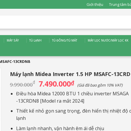
Giới thiệu
Trung tâm b
MÁY SẤY
TỦ LẠNH
TỦ ĐÔNG/TỦ MÁT
MÁY LỌC NƯỚC/MÁY LỌC KK
P MSAFC-13CRDN8
Máy lạnh Midea Inverter 1.5 HP MSAFC-13CR
7.490.000
Giá
₫
Giá
₫
9.990.000
(Giá đã bao gồm 10% VAT)
gốc
hiện
là:
tại
Điều hòa Midea 12000 BTU 1 chiều inverter MSAGA
9.990.000₫.
là:
-13CRDN8 [Model ra mắt 2024]
7.490.000₫.
Thiết kế nhỏ gọn sang trọng, đèn hiển thị nhiệt độ 
lạnh
Làm lạnh nhanh, vận hành êm ái dễ chịu