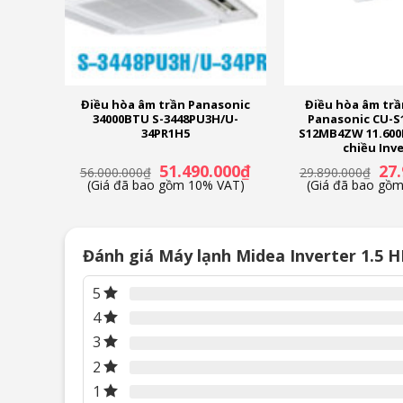
 ô tô
Điều hòa âm trần Panasonic
Điều hòa âm trầ
34000BTU S-3448PU3H/U-
Panasonic CU-S
34PR1H5
S12MB4ZW 11.600B
chiều Inv
Giá
Giá
Giá
Giá
0
₫
51.490.000
₫
27
(Giá
56.000.000
₫
29.890.000
₫
hiện
gốc
hiện
gốc
T)
(Giá đã bao gồm 10% VAT)
(Giá đã bao gồ
tại
là:
tại
là:
là:
56.000.000₫.
là:
29.8
2.690.000₫.
51.490.000₫.
Đánh giá Máy lạnh Midea Inverter 1.5
5
4
3
2
1