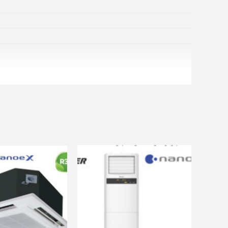
và nhiều ưu đãi khác
ãi khác