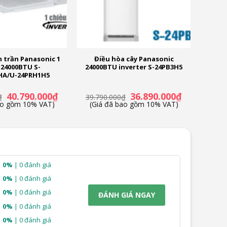
 trần Panasonic 1
Điều hòa cây Panasonic
 24000BTU S-
24000BTU inverter S-24PB3H5
HA/U-24PRH1H5
Giá
Giá
Giá
Giá
40.790.000
₫
36.890.000
₫
₫
39.790.000
₫
gốc
hiện
gốc
hiện
ao gồm 10% VAT)
(Giá đã bao gồm 10% VAT)
là:
tại
là:
tại
41.790.000₫.
là:
39.790.000₫.
là:
40.790.000₫.
36.890.000₫.
0%
| 0 đánh giá
0%
| 0 đánh giá
0%
| 0 đánh giá
ĐÁNH GIÁ NGAY
0%
| 0 đánh giá
0%
| 0 đánh giá