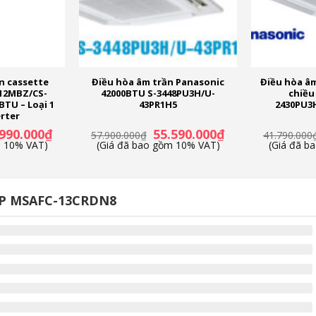
n cassette
Điều hòa âm trần Panasonic
Điều hòa âm
12MBZ/CS-
42000BTU S-3448PU3H/U-
chiều
TU – Loại 1
43PR1H5
2430PU3
erter
Giá
Giá
Giá
.990.000
₫
55.590.000
₫
57.900.000
₫
41.790.000
hiện
gốc
hiện
m 10% VAT)
(Giá đã bao gồm 10% VAT)
(Giá đã b
tại
là:
tại
90.000₫.
là:
57.900.000₫.
là:
27.990.000₫.
55.590.000₫.
 HP MSAFC-13CRDN8