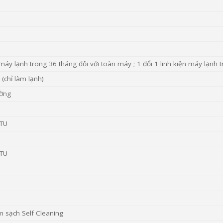
n máy lạnh trong 36 tháng đối với toàn máy ; 1 đổi 1 linh kiện máy lạnh 
 (chỉ làm lạnh)
ường
BTU
BTU
m sạch Self Cleaning