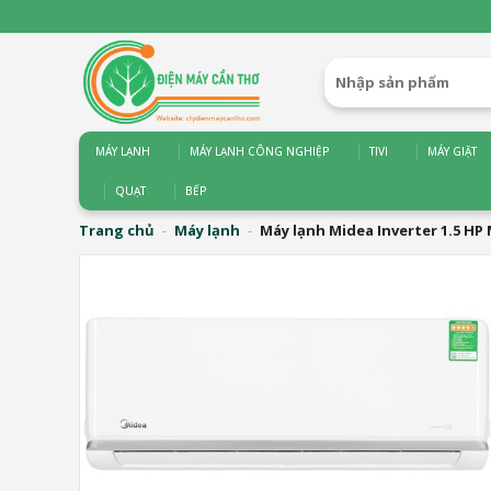
Bỏ
qua
nội
Tìm
dung
kiếm:
MÁY LẠNH
MÁY LẠNH CÔNG NGHIỆP
TIVI
MÁY GIẶT
QUẠT
BẾP
Trang chủ
-
Máy lạnh
-
Máy lạnh Midea Inverter 1.5 H